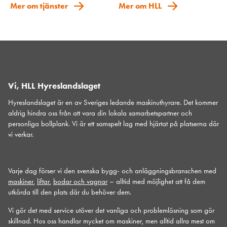
Mer om tjänster
Mer om HLL
Vi, HLL Hyreslandslaget
Hyreslandslaget är en av Sveriges ledande maskinuthyrare. Det kommer
aldrig hindra oss från att vara din lokala samarbetspartner och
personliga bollplank. Vi är ett samspelt lag med hjärtat på platserna där
vi verkar.
Varje dag förser vi den svenska bygg- och anläggningsbranschen med
maskiner
,
liftar
,
bodar och vagnar
– alltid med möjlighet att få dem
utkörda till den plats där du behöver dem.
Vi gör det med service utöver det vanliga och problemlösning som gör
skillnad. Hos oss handlar mycket om maskiner, men alltid allra mest om