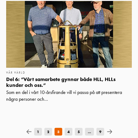
VÅR VÄRLD
Del 6: ”Vårt samarbete gynnar både HLL, HLLs
kunder och oss.”
Som en del i vårt 10-årsfirande vill vi passa på att presentera
några personer och...
1
2
3
4
5
…
9