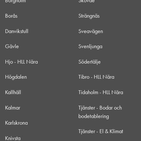
Borgholm
Skövde
Borås
Strängnäs
Danvikstull
Sveavägen
Gävle
Svenljunga
Hjo - HLL Nära
Södertälje
Högdalen
Tibro - HLL Nära
Kallhäll
Tidaholm - HLL Nära
Kalmar
Tjänster - Bodar och
bodetablering
Karlskrona
Tjänster - El & Klimat
Knivsta