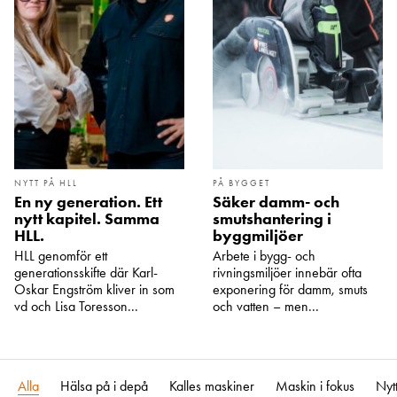
NYTT PÅ HLL
PÅ BYGGET
En ny generation. Ett
Säker damm- och
nytt kapitel. Samma
smutshantering i
HLL.
byggmiljöer
HLL genomför ett
Arbete i bygg- och
generationsskifte där Karl-
rivningsmiljöer innebär ofta
Oskar Engström kliver in som
exponering för damm, smuts
vd och Lisa Toresson...
och vatten – men...
Alla
Hälsa på i depå
Kalles maskiner
Maskin i fokus
Nyt