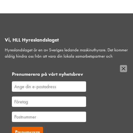
Vi, HLL Hyreslandslaget
Hyreslandslaget är en av Sveriges ledande maskinuthyrare. Det kommer
aldrig hindra oss från att vara din lokala samarbetspartner och
personliga bollplank. Vi är ett samspelt lag med hjärtat på platserna där
vi verkar.
Prenumerera på vårt nyhetsbrev
Varje dag förser vi den svenska bygg- och anläggningsbranschen med
maskiner
,
liftar
,
bodar och vagnar
– alltid med möjlighet att få dem
utkörda till den plats där du behöver dem.
Vi gör det med service utöver det vanliga och problemlösning som gör
skillnad. Hos oss handlar mycket om maskiner, men alltid allra mest om
människor och relationer. Välkommen in till din närmsta depå!