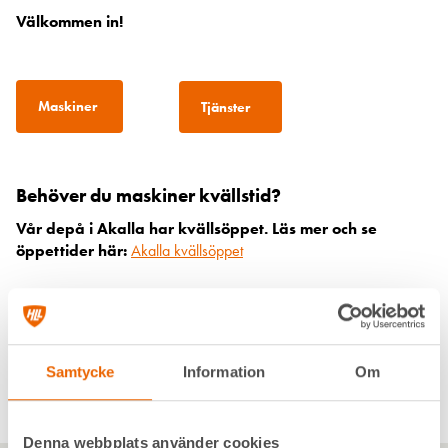
Välkommen in!
Maskiner
Tjänster
Behöver du maskiner kvällstid?
Vår depå i Akalla har kvällsöppet. Läs mer och se
öppettider här:
Akalla kvällsöppet
Öppettider
Samtycke
Information
Om
Måndag-Fredag:
06:00–16:00
Lördag-Söndag:
Stängt
Denna webbplats använder cookies