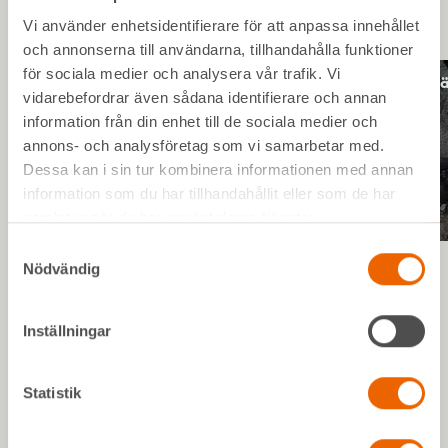
Vi använder enhetsidentifierare för att anpassa innehållet
och annonserna till användarna, tillhandahålla funktioner
för sociala medier och analysera vår trafik. Vi
Anl
vidarebefordrar även sådana identifierare och annan
Maskiner - redo att göra jobbet
information från din enhet till de sociala medier och
annons- och analysföretag som vi samarbetar med.
Hos oss kan du hyra maskiner från marknadens ledande
Dessa kan i sin tur kombinera informationen med annan
leverantörer, alltid med möjlighet att få dem utkörda till
information som du har tillhandahållit eller som de har
den plats där du behöver dem.
samlat in när du har använt deras tjänster.
Samtyckesval
Nödvändig
Inställningar
Kort om vad HLL kan hjälpa dig med!
Statistik