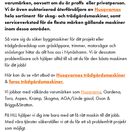
varumärken, oavsett om du är proffs eller privatperson.
Vi är även auktoriserad återförsäljare av
Husqvarnas
hela sortiment för skog- och trädgårdsmaskiner, samt
serviceverkstad för de flesta märken gällande maskiner
inom dessa områden.
Så vare sig du söker byggmaskiner för ditt projekt eller
trädgårdsredskap som gräsklippare, trimmer, motorsågar och
snöslungor hittar du allt hos oss i Nynäshamn. Vi är dessutom
problemlösare och hjälper alltid till så att du får den bästa maskinen
för ditt jobb!
Här kan du se vårt utbud av
Husqvarnas trädgårdsmaskiner
&
Toros
trädgårdsmaskiner.
Vi jobbar med välkända varumärken som
Husqvarna
, Gardena,
Toro, Aspen, Kramp, Skogma, AGA/Linde gasol, Gson &
Briggs&Stratton.
På HLL hjälper vi dig inte bara med att få rätt maskin till ditt jobb.
Med våra tjänster säkerställer vi att du får ett så problemfritt projekt
som möjligt.