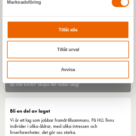
Marknadsföring
Bli kund hos oss
Som kund hos oss har du nära till alla våra maskiner, kunskap
och skräddarsydda lösningar. Vi erbjuder alltid maskiner från
Tillåt alla
marknadens ledande leverantörer. Rena, servade och redo
att göra jobbet. Skapa konto redan idag.
Tillåt urval
Håll koll med Mitt HLL
Avvisa
Mitt HLL är din digitala depå som samlar allt på ett ställe. Har
du inte konto? Skapa det redan idag!
Bli en del av laget
Vi är ett lag som jobbar framåt tillsammans. På HLL finns
individer i olika åldrar, med olika intressen och
livserfarenheter, det gör oss starka.