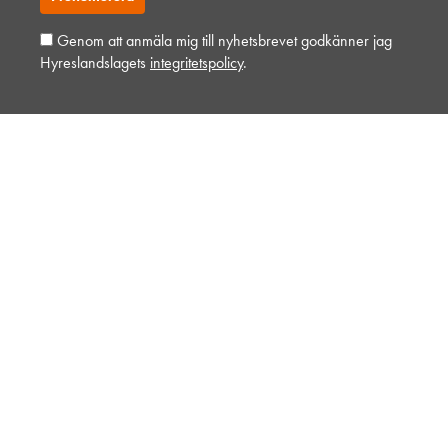
Kontakta din närmaste depå
Genom att anmäla mig till nyhetsbrevet godkänner jag
Hyreslandslagets
integritetspolicy
.
Alltid nära
Facebook
Instagram
LinkedIn
Navigation
Våra maskiner
Våra depåer