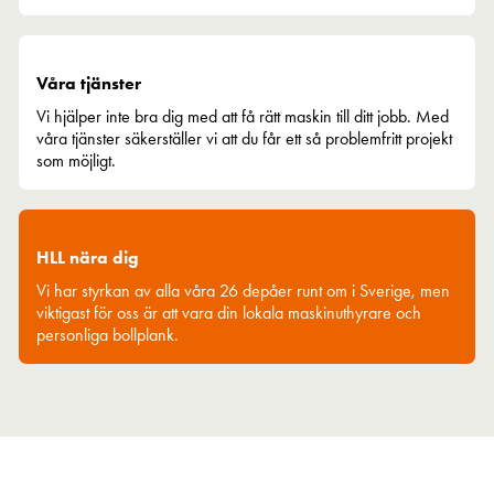
Våra tjänster
Vi hjälper inte bra dig med att få rätt maskin till ditt jobb. Med
våra tjänster säkerställer vi att du får ett så problemfritt projekt
som möjligt.
HLL nära dig
Vi har styrkan av alla våra 26 depåer runt om i Sverige, men
viktigast för oss är att vara din lokala maskinuthyrare och
personliga bollplank.