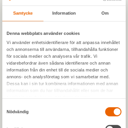
Samtycke
Information
Om
Denna webbplats använder cookies
Bli kund hos oss
Vi använder enhetsidentifierare för att anpassa innehållet
Som kund hos oss har du nära till alla våra maskiner, kunskap
och annonserna till användarna, tillhandahålla funktioner
och skräddarsydda lösningar. Vi erbjuder alltid maskiner från
för sociala medier och analysera vår trafik. Vi
marknadens ledande leverantörer. Rena, servade och redo
vidarebefordrar även sådana identifierare och annan
att göra jobbet. Skapa konto redan idag.
information från din enhet till de sociala medier och
annons- och analysföretag som vi samarbetar med.
Dessa kan i sin tur kombinera informationen med annan
information som du har tillhandahållit eller som de har
samlat in när du har använt deras tjänster.
Samtyckesval
Nödvändig