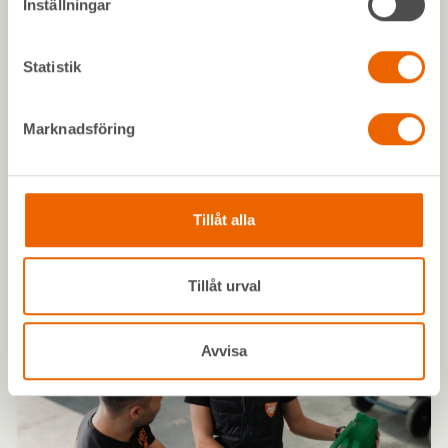
Inställningar
Statistik
Marknadsföring
Håll koll med Mitt HLL
Mitt HLL är din digitala depå som samlar allt på ett ställe. Har
du inte konto? Skapa det redan idag!
Tillåt alla
Tillåt urval
Avvisa