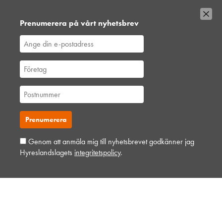
Vi, HLL Hyreslandslaget
Hyreslandslaget är en av Sveriges ledande maskinuthyrare. Det kommer
Prenumerera på vårt nyhetsbrev
aldrig hindra oss från att vara din lokala samarbetspartner och
personliga bollplank. Vi är ett samspelt lag med hjärtat på platserna där
vi verkar.
Varje dag förser vi den svenska bygg- och anläggningsbranschen med
maskiner
,
liftar
,
bodar och vagnar
– alltid med möjlighet att få dem
utkörda till den plats där du behöver dem.
Vi gör det med service utöver det vanliga och problemlösning som gör
skillnad. Hos oss handlar mycket om maskiner, men alltid allra mest om
Genom att anmäla mig till nyhetsbrevet godkänner jag
människor och relationer. Välkommen in till din närmsta depå!
Hyreslandslagets
integritetspolicy
.
Kontakta din närmaste depå
Alltid nära