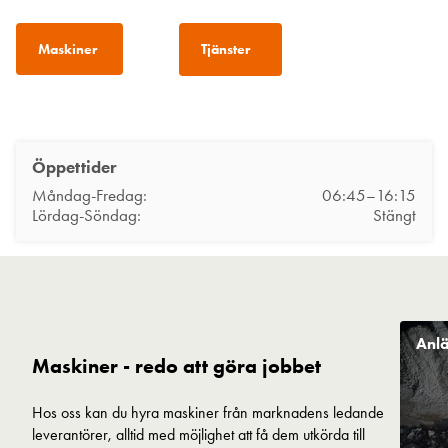
Maskiner
Tjänster
Öppettider
Måndag-Fredag:
06:45–16:15
Lördag-Söndag:
Stängt
Anl
Maskiner - redo att göra jobbet
Hos oss kan du hyra maskiner från marknadens ledande
leverantörer, alltid med möjlighet att få dem utkörda till