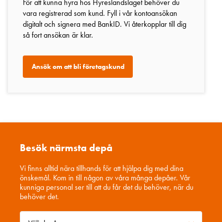
För att kunna hyra hos Hyreslandslaget behöver du
vara registrerad som kund. Fyll i vår kontoansökan
digitalt och signera med BankID. Vi återkopplar till dig
så fort ansökan är klar.
Ansök om att bli företagskund
Besök närmsta depå
Vi finns alltid nära tillhands för att hjälpa dig med dina
önskemål. Kom in till någon av våra många depåer. Vår
kunniga personal ser till att du får det du behöver, när du
behöver det.