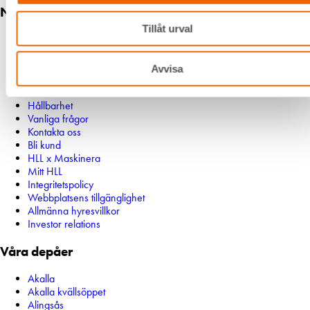
Navigation
Tillåt urval
Våra maskiner
Våra depåer
Jobba hos oss
Avvisa
HLLÅ! Vår värld
Om HLL
Hållbarhet
Vanliga frågor
Kontakta oss
Bli kund
HLL x Maskinera
Mitt HLL
Integritetspolicy
Webbplatsens tillgänglighet
Allmänna hyresvillkor
Investor relations
Våra depåer
Akalla
Akalla kvällsöppet
Alingsås