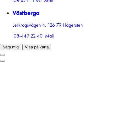
08-477 11 90
Mail
Västberga
Lerkrogsvägen 4, 126 79 Hägersten
08-449 22 40
Mail
Nära mig
Visa på karta