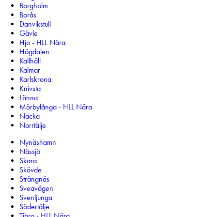
Borgholm
Borås
Danvikstull
Gävle
Hjo - HLL Nära
Högdalen
Kallhäll
Kalmar
Karlskrona
Knivsta
Länna
Mörbylånga - HLL Nära
Nacka
Norrtälje
Nynäshamn
Nässjö
Skara
Skövde
Strängnäs
Sveavägen
Svenljunga
Södertälje
Tibro - HLL Nära