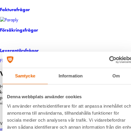
Fakturafrågor
Försäkringsfrågor
Leverantörsfrågor
Fler vanliga frågor
Vi, HLL Hyreslandslaget
Samtycke
Information
Om
Hyreslandslaget är en av Sveriges ledande maskinuthyrare. Det
kommer aldrig hindra oss från att vara din lokala samarbetspartner och
Denna webbplats använder cookies
personliga bollplank. Vi är ett samspelt lag med hjärtat på platserna där
vi verkar.
Vi använder enhetsidentifierare för att anpassa innehållet oc
annonserna till användarna, tillhandahålla funktioner för
sociala medier och analysera vår trafik. Vi vidarebefordrar
Varje dag förser vi den svenska bygg- och anläggningsbranschen med
även sådana identifierare och annan information från din enh
maskiner
,
liftar
,
bodar och vagnar
– alltid med möjlighet att få dem