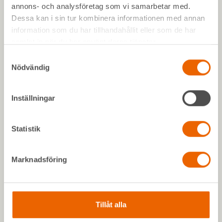
marknadens ledande leverantörer. Rena, servade och redo
annons- och analysföretag som vi samarbetar med.
att göra jobbet. Skapa konto redan idag.
Dessa kan i sin tur kombinera informationen med annan
information som du har tillhandahållit eller som de har
samlat in när du har använt deras tjänster.
Samtyckesval
Nödvändig
Inställningar
Statistik
Marknadsföring
Håll koll med Mitt HLL
Tillåt alla
Mitt HLL är din digitala depå som samlar allt på ett ställe. Har