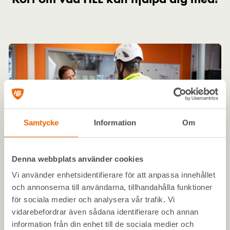
Samtycke
Information
Om
Denna webbplats använder cookies
Vi använder enhetsidentifierare för att anpassa innehållet
och annonserna till användarna, tillhandahålla funktioner
Bli kund hos oss
för sociala medier och analysera vår trafik. Vi
vidarebefordrar även sådana identifierare och annan
Som kund hos oss har du nära till alla våra maskiner, kunskap
och skräddarsydda lösningar. Vi erbjuder alltid maskiner från
information från din enhet till de sociala medier och