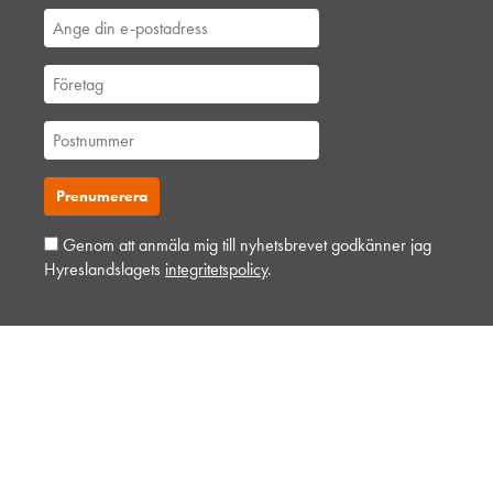
Leverantörsfrågor
Fler vanliga frågor
Genom att anmäla mig till nyhetsbrevet godkänner jag
Hyreslandslagets
integritetspolicy
.
Vi, HLL Hyreslandslaget
Hyreslandslaget är en av Sveriges ledande maskinuthyrare. Det kommer
aldrig hindra oss från att vara din lokala samarbetspartner och
personliga bollplank. Vi är ett samspelt lag med hjärtat på platserna där
vi verkar.