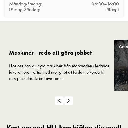
Måndag-Fredag:
06:00–16:00
Lördag-Söndag:
Stängt
Anl
Maskiner - redo att göra jobbet
Hos oss kan du hyra maskiner från marknadens ledande
leverantörer, alltid med möjlighet att få dem utkörda till
den plats där du behöver dem.
Kort om vad HLL kan hjälpa dig med!