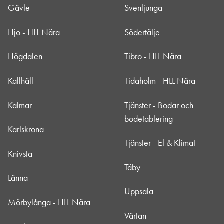
Gävle
Svenljunga
Hjo - HLL Nära
Södertälje
Högdalen
Tibro - HLL Nära
Kallhäll
Tidaholm - HLL Nära
Kalmar
Tjänster - Bodar och
bodetablering
Karlskrona
Tjänster - El & Klimat
Knivsta
Täby
Länna
Uppsala
Mörbylånga - HLL Nära
Värtan