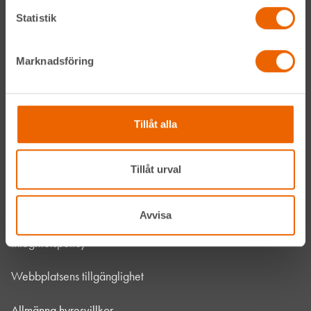
Om HLL
Statistik
Hållbarhet
Marknadsföring
Vanliga frågor
Kontakta oss
Tillåt alla
Bli kund
Tillåt urval
HLL x Maskinera
Mitt HLL
Avvisa
Integritetspolicy
Webbplatsens tillgänglighet
Allmänna hyresvillkor