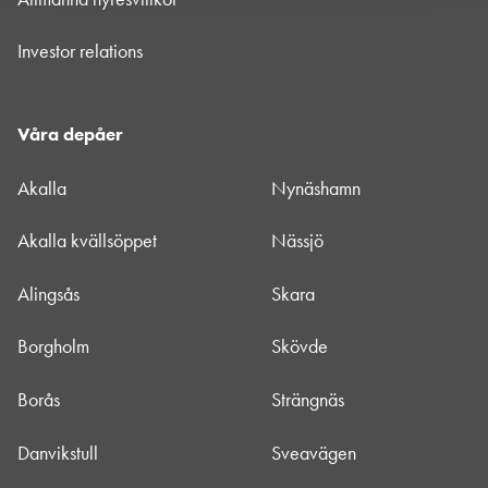
Investor relations
Våra depåer
Akalla
Nynäshamn
Akalla kvällsöppet
Nässjö
Alingsås
Skara
Borgholm
Skövde
Borås
Strängnäs
Danvikstull
Sveavägen