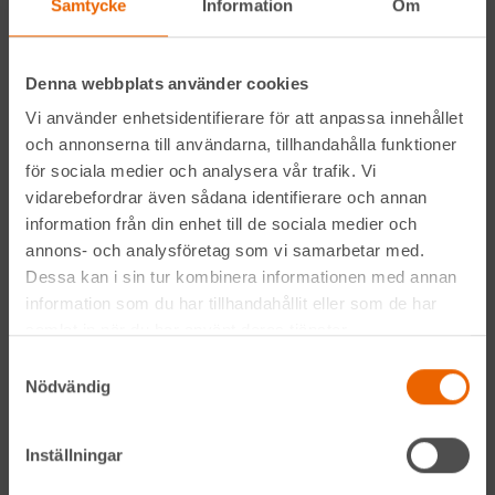
Samtycke
Information
Om
Facebook
Denna webbplats använder cookies
Instagram
Vi använder enhetsidentifierare för att anpassa innehållet
och annonserna till användarna, tillhandahålla funktioner
LinkedIn
för sociala medier och analysera vår trafik. Vi
vidarebefordrar även sådana identifierare och annan
information från din enhet till de sociala medier och
Navigation
annons- och analysföretag som vi samarbetar med.
Dessa kan i sin tur kombinera informationen med annan
Våra maskiner
information som du har tillhandahållit eller som de har
samlat in när du har använt deras tjänster.
Våra depåer
Samtyckesval
Nödvändig
Jobba hos oss
HLLÅ! Vår värld
Inställningar