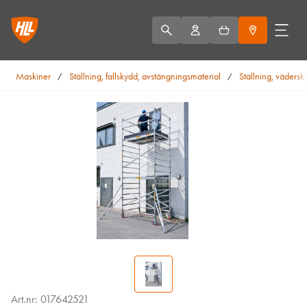
Maskiner
Ställning, fallskydd, avstängningsmaterial
Ställning, vädersk
/
/
Art.nr: 017642521