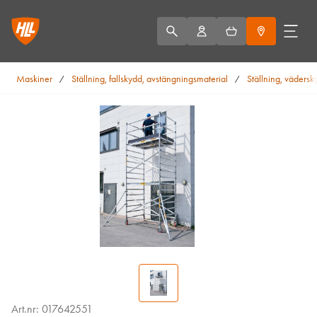
Maskiner
Ställning, fallskydd, avstängningsmaterial
Ställning, vädersk
/
/
Art.nr: 017642551