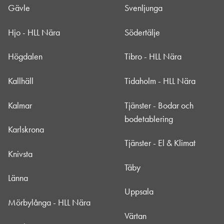
Gävle
Svenljunga
Hjo - HLL Nära
Södertälje
Högdalen
Tibro - HLL Nära
Kallhäll
Tidaholm - HLL Nära
Kalmar
Tjänster - Bodar och
bodetablering
Karlskrona
Tjänster - El & Klimat
Knivsta
Täby
Länna
Uppsala
Mörbylånga - HLL Nära
Värtan