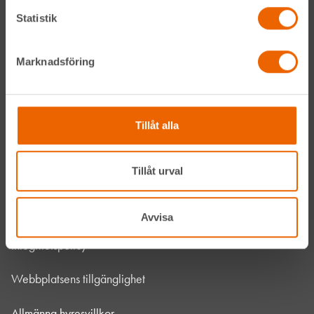
Om HLL
Statistik
Hållbarhet
Marknadsföring
Vanliga frågor
Kontakta oss
Tillåt alla
Bli kund
Tillåt urval
HLL x Maskinera
Mitt HLL
Avvisa
Integritetspolicy
Webbplatsens tillgänglighet
Allmänna hyresvillkor