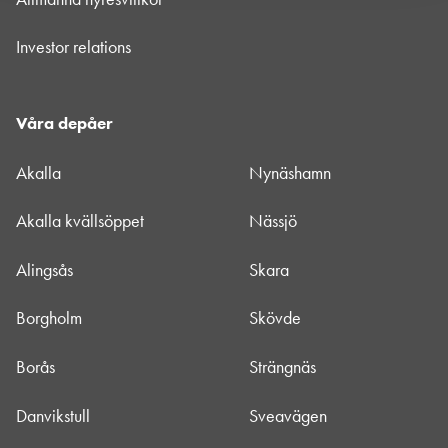
Investor relations
Våra depåer
Akalla
Nynäshamn
Akalla kvällsöppet
Nässjö
Alingsås
Skara
Borgholm
Skövde
Borås
Strängnäs
Danvikstull
Sveavägen