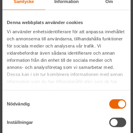
Samtycke
Information
Om
Facebook
Denna webbplats använder cookies
Instagram
Vi använder enhetsidentifierare för att anpassa innehållet
och annonserna till användarna, tillhandahålla funktioner
LinkedIn
för sociala medier och analysera vår trafik. Vi
vidarebefordrar även sådana identifierare och annan
information från din enhet till de sociala medier och
Navigation
annons- och analysföretag som vi samarbetar med.
Dessa kan i sin tur kombinera informationen med annan
Våra maskiner
information som du har tillhandahållit eller som de har
samlat in när du har använt deras tjänster.
Våra depåer
Samtyckesval
Nödvändig
Jobba hos oss
HLLÅ! Vår värld
Inställningar