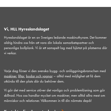
Vi, HLL Hyreslandslaget
Hyreslandslaget är en av Sveriges ledande maskinuthyrare. Det kommer
aldrig hindra oss från att vara din lokala samarbetspartner och
personliga bollplank. Vi är ett samspelt lag med hjärtat på platserna där
vi verkar.
Varje dag förser vi den svenska bygg- och anläggningsbranschen med
maskiner
,
liftar
,
bodar och vagnar
– alltid med möjlighet att få dem
utkörda till den plats där du behöver dem.
Vi gör det med service utöver det vanliga och problemlösning som gör
skillnad. Hos oss handlar mycket om maskiner, men alltid allra mest om
människor och relationer. Välkommen in till din närmsta depå!