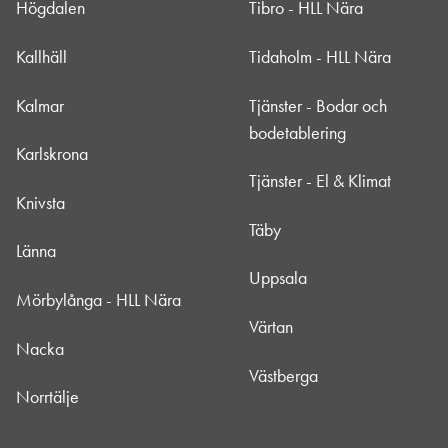
Högdalen
Tibro - HLL Nära
Kallhäll
Tidaholm - HLL Nära
Kalmar
Tjänster - Bodar och
bodetablering
Karlskrona
Tjänster - El & Klimat
Knivsta
Täby
Länna
Uppsala
Mörbylånga - HLL Nära
Värtan
Nacka
Västberga
Norrtälje