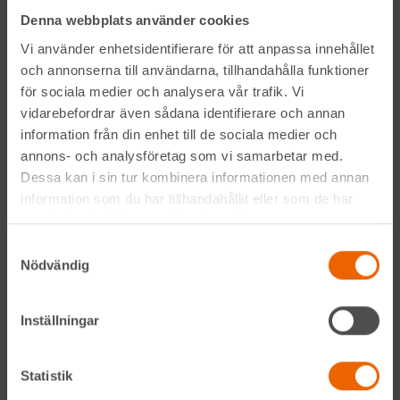
Denna webbplats använder cookies
LinkedIn
Vi använder enhetsidentifierare för att anpassa innehållet
och annonserna till användarna, tillhandahålla funktioner
för sociala medier och analysera vår trafik. Vi
Navigation
vidarebefordrar även sådana identifierare och annan
information från din enhet till de sociala medier och
Våra maskiner
annons- och analysföretag som vi samarbetar med.
Dessa kan i sin tur kombinera informationen med annan
Våra depåer
information som du har tillhandahållit eller som de har
samlat in när du har använt deras tjänster.
Jobba hos oss
Samtyckesval
Nödvändig
HLLÅ! Vår värld
Om HLL
Inställningar
Hållbarhet
Statistik