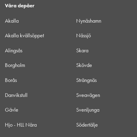
Våra depåer
Akalla
Nynäshamn
Akalla kvällsöppet
Nässjö
Alingsås
Skara
Borgholm
Skövde
Borås
Strängnäs
Danvikstull
Sveavägen
Gävle
Svenljunga
Hjo - HLL Nära
Södertälje