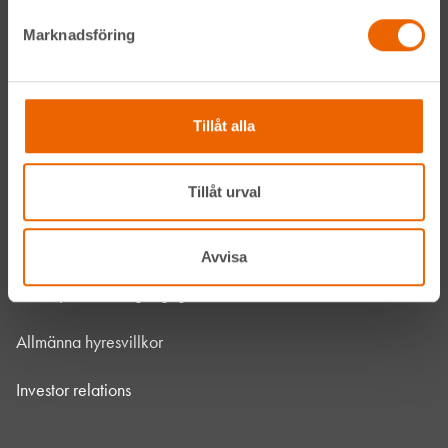
Vanliga frågor
Marknadsföring
Kontakta oss
Bli kund
Tillåt alla
HLL x Maskinera
Tillåt urval
Mitt HLL
Integritetspolicy
Avvisa
Webbplatsens tillgänglighet
Allmänna hyresvillkor
Investor relations