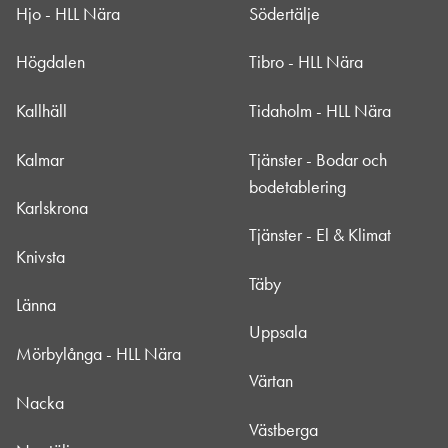
Hjo - HLL Nära
Södertälje
Högdalen
Tibro - HLL Nära
Kallhäll
Tidaholm - HLL Nära
Kalmar
Tjänster - Bodar och
bodetablering
Karlskrona
Tjänster - El & Klimat
Knivsta
Täby
Länna
Uppsala
Mörbylånga - HLL Nära
Värtan
Nacka
Västberga