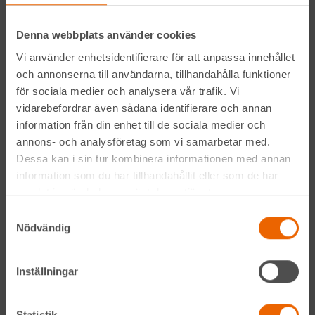
Instagram
Denna webbplats använder cookies
Vi använder enhetsidentifierare för att anpassa innehållet
LinkedIn
och annonserna till användarna, tillhandahålla funktioner
för sociala medier och analysera vår trafik. Vi
vidarebefordrar även sådana identifierare och annan
Navigation
information från din enhet till de sociala medier och
annons- och analysföretag som vi samarbetar med.
Våra maskiner
Dessa kan i sin tur kombinera informationen med annan
information som du har tillhandahållit eller som de har
Våra depåer
samlat in när du har använt deras tjänster.
Samtyckesval
Jobba hos oss
Nödvändig
HLLÅ! Vår värld
Inställningar
Om HLL
Statistik