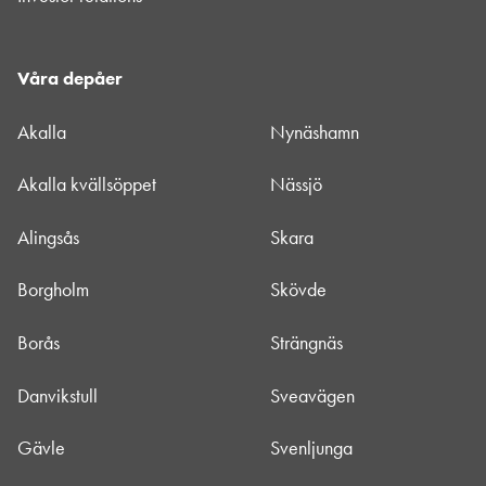
Våra depåer
Akalla
Nynäshamn
Akalla kvällsöppet
Nässjö
Alingsås
Skara
Borgholm
Skövde
Borås
Strängnäs
Danvikstull
Sveavägen
Gävle
Svenljunga