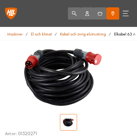
Maskiner
El och klimat
Kabel och övrig elutrustning
Elkabel 63 A
/
/
/
Art.nr: 01520271