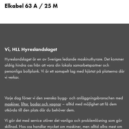
Elkabel 63 A / 25 M
Vi, HLL Hyreslandslaget
Hyreslandslaget är en av Sveriges ledande maskinuthyrare. Det kommer
aldrig hindra oss från att vara din lokala samarbetspartner och
personliga bollplank. Vi är ett samspelt lag med hjärtat på platserna där
vi verkar.
Varje dag förser vi den svenska bygg- och anläggningsbranschen med
maskiner
,
liftar
,
bodar och vagnar
– alltid med möjlighet att få dem
utkörda till den plats där du behöver dem.
Vi gör det med service utöver det vanliga och problemlösning som gör
skillnad. Hos oss handlar mycket om maskiner, men alltid allra mest om