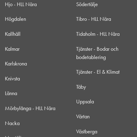
Hjo - HLL Nära
Södertälje
Högdalen
Tibro - HLL Nära
Kallhäll
Tidaholm - HLL Nära
Kalmar
Tjänster - Bodar och
bodetablering
Karlskrona
Tjänster - El & Klimat
Knivsta
Täby
Länna
Uppsala
Mörbylånga - HLL Nära
Värtan
Nacka
Västberga