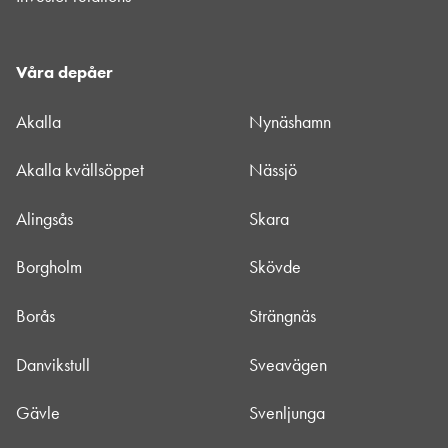
Våra depåer
Akalla
Nynäshamn
Akalla kvällsöppet
Nässjö
Alingsås
Skara
Borgholm
Skövde
Borås
Strängnäs
Danvikstull
Sveavägen
Gävle
Svenljunga