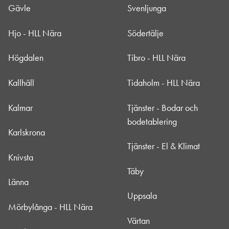
Gävle
Svenljunga
Hjo - HLL Nära
Södertälje
Högdalen
Tibro - HLL Nära
Kallhäll
Tidaholm - HLL Nära
Kalmar
Tjänster - Bodar och
bodetablering
Karlskrona
Tjänster - El & Klimat
Knivsta
Täby
Länna
Uppsala
Mörbylånga - HLL Nära
Värtan