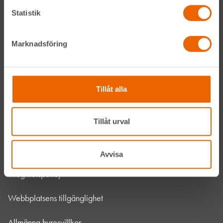
Om HLL
Statistik
Hållbarhet
Marknadsföring
Vanliga frågor
Kontakta oss
Tillåt alla
Bli kund
Tillåt urval
HLL x Maskinera
Mitt HLL
Avvisa
Integritetspolicy
Webbplatsens tillgänglighet
Allmänna hyresvillkor