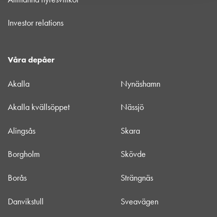
Investor relations
Våra depåer
Akalla
Nynäshamn
Akalla kvällsöppet
Nässjö
Alingsås
Skara
Borgholm
Skövde
Borås
Strängnäs
Danvikstull
Sveavägen