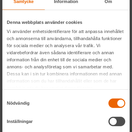
Samtycke
Information
Om
Facebook
Denna webbplats använder cookies
Instagram
Vi använder enhetsidentifierare för att anpassa innehållet
och annonserna till användarna, tillhandahålla funktioner
LinkedIn
för sociala medier och analysera vår trafik. Vi
vidarebefordrar även sådana identifierare och annan
information från din enhet till de sociala medier och
Navigation
annons- och analysföretag som vi samarbetar med.
Dessa kan i sin tur kombinera informationen med annan
Våra maskiner
information som du har tillhandahållit eller som de har
samlat in när du har använt deras tjänster.
Våra depåer
Samtyckesval
Nödvändig
Jobba hos oss
HLLÅ! Vår värld
Inställningar