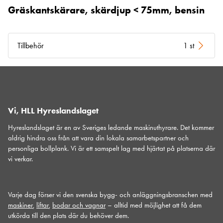
Gräskantskärare, skärdjup < 75mm, bensin
Tillbehör
1 st
Vi, HLL Hyreslandslaget
Hyreslandslaget är en av Sveriges ledande maskinuthyrare. Det kommer
aldrig hindra oss från att vara din lokala samarbetspartner och
personliga bollplank. Vi är ett samspelt lag med hjärtat på platserna där
vi verkar.
Varje dag förser vi den svenska bygg- och anläggningsbranschen med
maskiner
,
liftar
,
bodar och vagnar
– alltid med möjlighet att få dem
utkörda till den plats där du behöver dem.