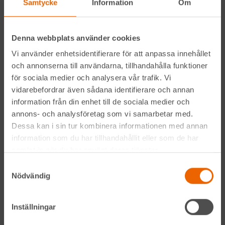
Samtycke
Information
Om
Facebook
Denna webbplats använder cookies
Instagram
Vi använder enhetsidentifierare för att anpassa innehållet
och annonserna till användarna, tillhandahålla funktioner
LinkedIn
för sociala medier och analysera vår trafik. Vi
vidarebefordrar även sådana identifierare och annan
information från din enhet till de sociala medier och
Navigation
annons- och analysföretag som vi samarbetar med.
Dessa kan i sin tur kombinera informationen med annan
Våra maskiner
information som du har tillhandahållit eller som de har
samlat in när du har använt deras tjänster.
Våra depåer
Samtyckesval
Nödvändig
Jobba hos oss
HLLÅ! Vår värld
Inställningar