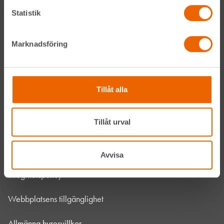
Om HLL
Statistik
Hållbarhet
Marknadsföring
Vanliga frågor
Kontakta oss
Tillåt alla
Bli kund
Tillåt urval
HLL x Maskinera
Mitt HLL
Avvisa
Integritetspolicy
Webbplatsens tillgänglighet
Allmänna hyresvillkor