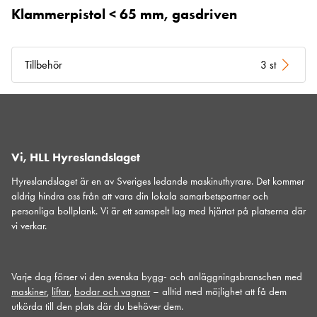
Klammerpistol < 65 mm, gasdriven
Tillbehör
3 st
Vi, HLL Hyreslandslaget
Hyreslandslaget är en av Sveriges ledande maskinuthyrare. Det kommer
aldrig hindra oss från att vara din lokala samarbetspartner och
personliga bollplank. Vi är ett samspelt lag med hjärtat på platserna där
vi verkar.
Varje dag förser vi den svenska bygg- och anläggningsbranschen med
maskiner
,
liftar
,
bodar och vagnar
– alltid med möjlighet att få dem
utkörda till den plats där du behöver dem.