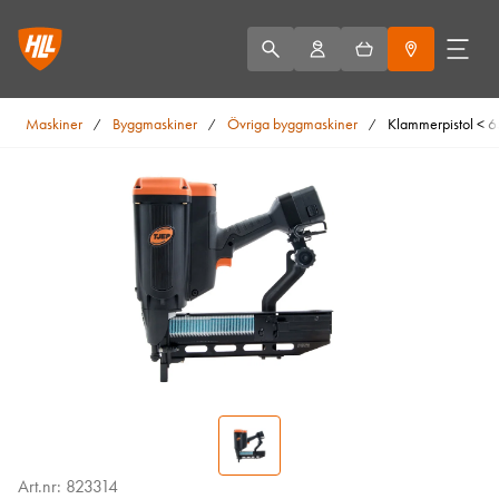
Maskiner
Byggmaskiner
Övriga byggmaskiner
Klammerpistol < 6
/
/
/
Art.nr: 823314