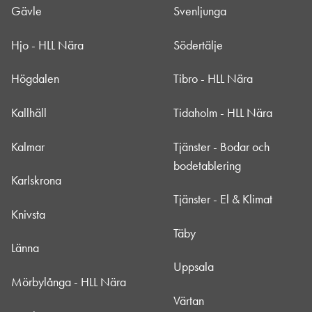
Gävle
Svenljunga
Hjo - HLL Nära
Södertälje
Högdalen
Tibro - HLL Nära
Kallhäll
Tidaholm - HLL Nära
Kalmar
Tjänster - Bodar och
bodetablering
Karlskrona
Tjänster - El & Klimat
Knivsta
Täby
Länna
Uppsala
Mörbylånga - HLL Nära
Värtan