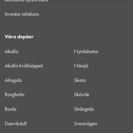
Investor relations
Våra depåer
Akalla
Nynäshamn
Akalla kvällsöppet
Nässjö
Alingsås
Skara
Borgholm
Skövde
Borås
Strängnäs
Danvikstull
Sveavägen