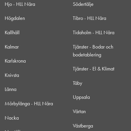
Hjo - HLL Nära
Södertälje
Högdalen
Tibro - HLL Nära
Kallhäll
Tidaholm - HLL Nära
Kalmar
Tjänster - Bodar och
bodetablering
Karlskrona
Tjänster - El & Klimat
Knivsta
Täby
Länna
Uppsala
Mörbylånga - HLL Nära
Värtan
Nacka
Västberga