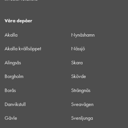
Våra depåer
Akalla
Nynäshamn
Akalla kvällsöppet
Nässjö
Alingsås
Skara
Borgholm
Skövde
Borås
Strängnäs
Danvikstull
Sveavägen
Gävle
Svenljunga