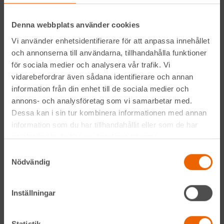
Instagram
Denna webbplats använder cookies
Vi använder enhetsidentifierare för att anpassa innehållet
LinkedIn
och annonserna till användarna, tillhandahålla funktioner
för sociala medier och analysera vår trafik. Vi
vidarebefordrar även sådana identifierare och annan
Navigation
information från din enhet till de sociala medier och
annons- och analysföretag som vi samarbetar med.
Våra maskiner
Dessa kan i sin tur kombinera informationen med annan
information som du har tillhandahållit eller som de har
Våra depåer
samlat in när du har använt deras tjänster.
Samtyckesval
Jobba hos oss
Nödvändig
HLLÅ! Vår värld
Inställningar
Om HLL
Statistik