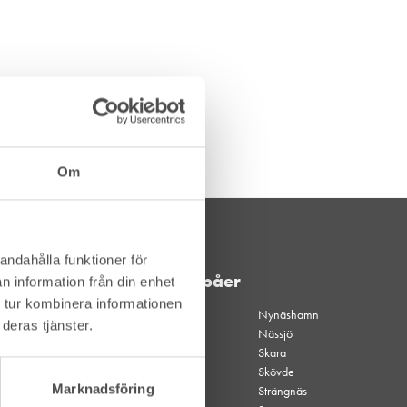
Om
andahålla funktioner för
Våra depåer
n information från din enhet
 tur kombinera informationen
Akalla
Nynäshamn
deras tjänster.
Akalla
Nässjö
kvällsöppet
Skara
Alingsås
Skövde
Marknadsföring
Borgholm
Strängnäs