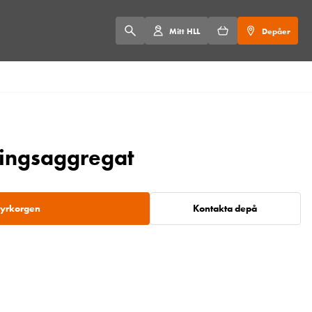
Mitt HLL
Depåer
ringsaggregat
 hyrkorgen
Kontakta depå