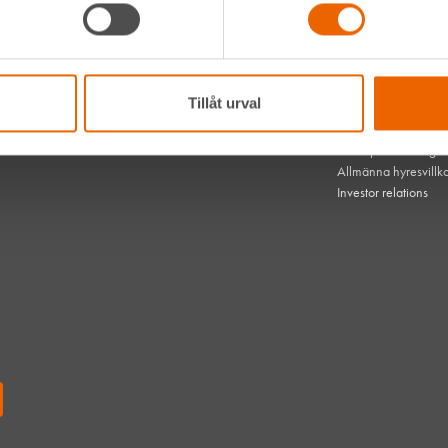
Hållbarhet
Vanliga frågor
hen med
Kontakta oss
 dem
Bli kund
HLL x Maskinera
Tillåt urval
Mitt HLL
som gör
Integritetspolicy
mest om
Webbplatsens tillgä
Allmänna hyresvillk
Investor relations