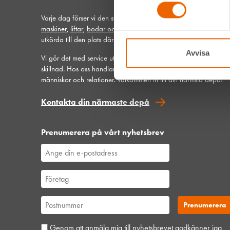
Varje dag förser vi den svenska bygg- och anläggningsbransc
maskiner
,
liftar
,
bodar och vagnar
– alltid med möjlighet att få
utkörda till den plats där du behöver dem.
Avvisa
Vi gör det med service utöver det vanliga och problemlösning 
skillnad. Hos oss handlar mycket om maskiner, men alltid allra 
människor och relationer. Välkommen in till din närmsta depå!
Kontakta din närmaste depå
Prenumerera på vårt nyhetsbrev
Genom att anmäla mig till nyhetsbrevet godkänner jag