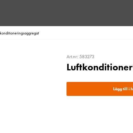
tkonditioneringsaggregat
Art.nr: 583273
Luftkonditione
Lägg till i