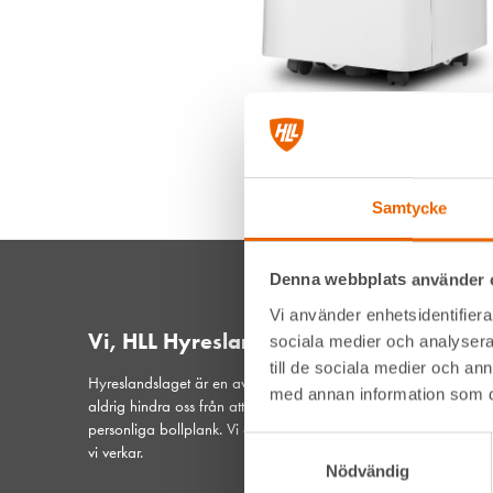
Samtycke
Denna webbplats använder 
Vi använder enhetsidentifierar
Vi, HLL Hyreslandslaget
sociala medier och analysera 
till de sociala medier och a
Hyreslandslaget är en av Sveriges ledande maskinuthyrare. De
med annan information som du 
aldrig hindra oss från att vara din lokala samarbetspartner och
personliga bollplank. Vi är ett samspelt lag med hjärtat på plat
Samtyckesval
vi verkar.
Nödvändig