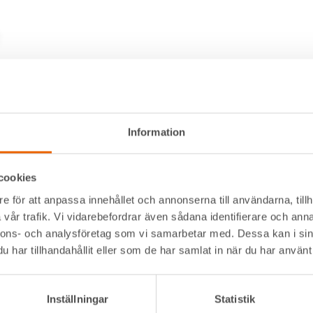
Information
cookies
e för att anpassa innehållet och annonserna till användarna, tillh
Alltid nära
Navigation
vår trafik. Vi vidarebefordrar även sådana identifierare och anna
nnons- och analysföretag som vi samarbetar med. Dessa kan i sin
Facebook
Våra maskiner
t kommer
har tillhandahållit eller som de har samlat in när du har använt 
Instagram
Våra depåer
LinkedIn
Jobba hos oss
serna där
HLLÅ! Vår värld
Inställningar
Statistik
Om HLL