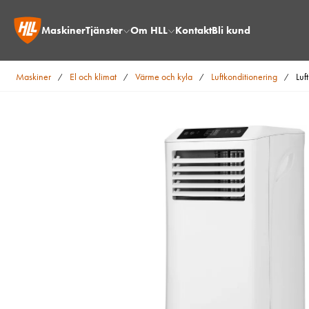
Maskiner
Tjänster
Om HLL
Kontakt
Bli kund
Maskiner
El och klimat
Värme och kyla
Luftkonditionering
Luf
/
/
/
/