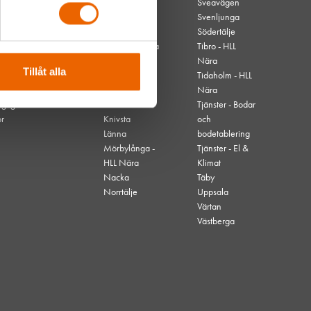
Borås
Sveavägen
Danvikstull
Svenljunga
Gävle
Södertälje
Hjo - HLL Nära
Tibro - HLL
Högdalen
Nära
Tillåt alla
Kallhäll
Tidaholm - HLL
Kalmar
Nära
nglighet
Karlskrona
Tjänster - Bodar
or
Knivsta
och
Länna
bodetablering
Mörbylånga -
Tjänster - El &
HLL Nära
Klimat
Nacka
Täby
Norrtälje
Uppsala
Värtan
Västberga