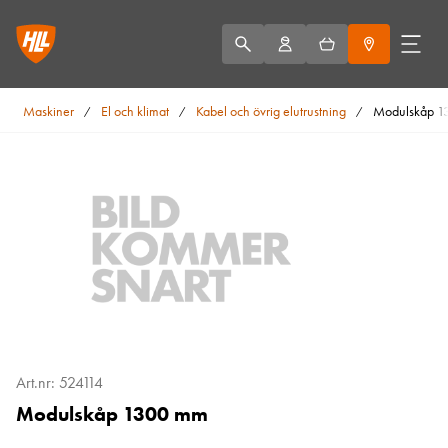
Maskiner
El och klimat
Kabel och övrig elutrustning
Modulskåp 
/
/
/
Art.nr: 524114
Modulskåp 1300 mm