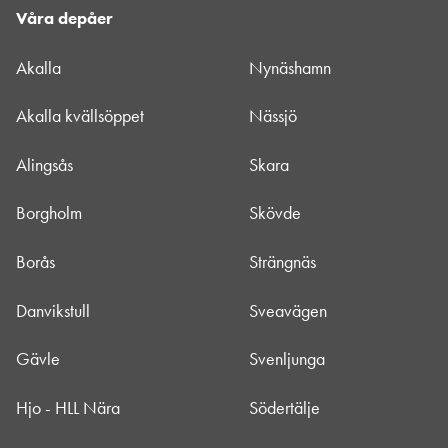
Våra depåer
Akalla
Nynäshamn
Akalla kvällsöppet
Nässjö
Alingsås
Skara
Borgholm
Skövde
Borås
Strängnäs
Danvikstull
Sveavägen
Gävle
Svenljunga
Hjo - HLL Nära
Södertälje