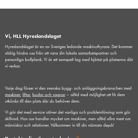
Vi, HLL Hyreslandslaget
Hyreslandslaget är en av Sveriges ledande maskinuthyrare. Det kommer
aldrig hindra oss från att vara din lokala samarbetspartner och
personliga bollplank. Vi är ett samspelt lag med hjärtat på platserna där
vi verkar.
Varje dag förser vi den svenska bygg- och anläggningsbranschen med
maskiner
,
liftar
,
bodar och vagnar
– alltid med möjlighet att få dem
utkörda till den plats där du behöver dem.
Vi gör det med service utöver det vanliga och problemlösning som gör
skillnad. Hos oss handlar mycket om maskiner, men alltid allra mest om
människor och relationer. Välkommen in till din närmsta depå!