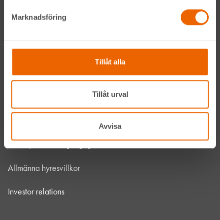
Vanliga frågor
Marknadsföring
Kontakta oss
Bli kund
Tillåt alla
HLL x Maskinera
Tillåt urval
Mitt HLL
Integritetspolicy
Avvisa
Webbplatsens tillgänglighet
Allmänna hyresvillkor
Investor relations