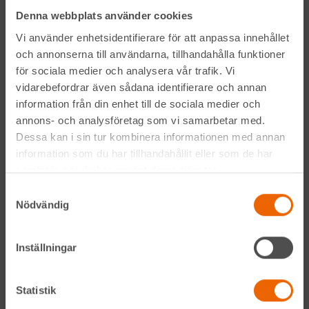
Denna webbplats använder cookies
LinkedIn
Vi använder enhetsidentifierare för att anpassa innehållet
och annonserna till användarna, tillhandahålla funktioner
för sociala medier och analysera vår trafik. Vi
Navigation
vidarebefordrar även sådana identifierare och annan
information från din enhet till de sociala medier och
Våra maskiner
annons- och analysföretag som vi samarbetar med.
Dessa kan i sin tur kombinera informationen med annan
Våra depåer
information som du har tillhandahållit eller som de har
samlat in när du har använt deras tjänster.
Jobba hos oss
Samtyckesval
Nödvändig
HLLÅ! Vår värld
Om HLL
Inställningar
Hållbarhet
Statistik