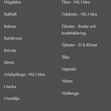
Högdalen
Tibro - HLL Nära
Kallhäll
Tidaholm - HLL Nära
Kalmar
Tjänster - Bodar och
bodetablering
Karlskrona
Tjänster - El & Klimat
Knivsta
Täby
Länna
Uppsala
Mörbylånga - HLL Nära
Värtan
Nacka
Västberga
Norrtälje