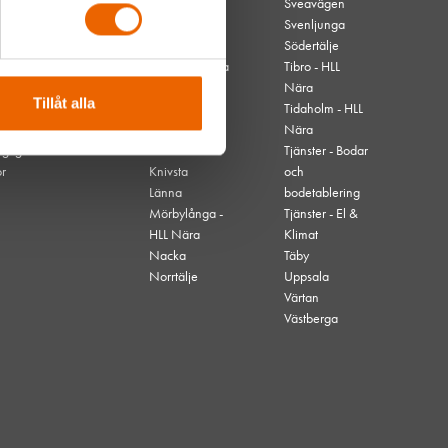
Borås
Sveavägen
Danvikstull
Svenljunga
Gävle
Södertälje
Hjo - HLL Nära
Tibro - HLL
Högdalen
Nära
Tillåt alla
Kallhäll
Tidaholm - HLL
Kalmar
Nära
nglighet
Karlskrona
Tjänster - Bodar
or
Knivsta
och
Länna
bodetablering
Mörbylånga -
Tjänster - El &
HLL Nära
Klimat
Nacka
Täby
Norrtälje
Uppsala
Värtan
Västberga