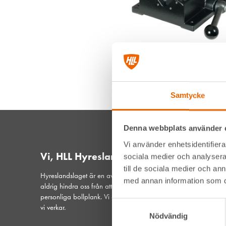
Samtycke
Denna webbplats använder 
Vi använder enhetsidentifierar
Vi, HLL Hyreslandslaget
sociala medier och analysera 
till de sociala medier och a
Hyreslandslaget är en av Sveriges ledande maskinuthyrare. De
med annan information som du 
aldrig hindra oss från att vara din lokala samarbetspartner och
personliga bollplank. Vi är ett samspelt lag med hjärtat på plat
Samtyckesval
vi verkar.
Nödvändig