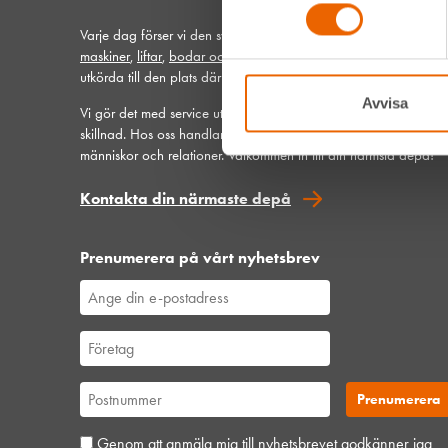
Varje dag förser vi den svenska bygg- och anläggningsbransc
maskiner
,
liftar
,
bodar och vagnar
– alltid med möjlighet att få
utkörda till den plats där du behöver dem.
Avvisa
Vi gör det med service utöver det vanliga och problemlösning 
skillnad. Hos oss handlar mycket om maskiner, men alltid allra 
människor och relationer. Välkommen in till din närmsta depå!
Kontakta din närmaste depå
Prenumerera på vårt nyhetsbrev
Genom att anmäla mig till nyhetsbrevet godkänner jag