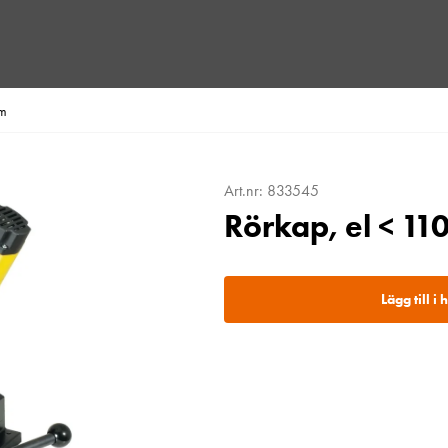
mm
Art.nr: 833545
Rörkap, el < 1
Lägg till i