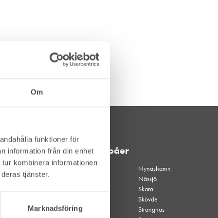
Om
andahålla funktioner för
Våra depåer
n information från din enhet
 tur kombinera informationen
Akalla
Nynäshamn
deras tjänster.
Akalla
Nässjö
kvällsöppet
Skara
Alingsås
Skövde
Marknadsföring
Borgholm
Strängnäs