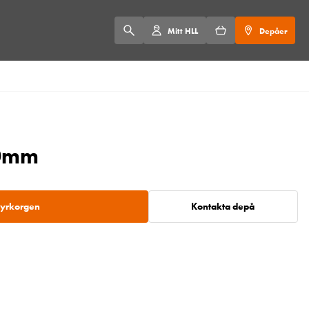
Mitt HLL
Depåer
10mm
 hyrkorgen
Kontakta depå