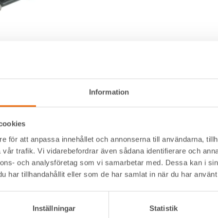
Information
cookies
e för att anpassa innehållet och annonserna till användarna, tillh
Alltid nära
Navigation
vår trafik. Vi vidarebefordrar även sådana identifierare och anna
nnons- och analysföretag som vi samarbetar med. Dessa kan i sin
Facebook
Våra maskiner
t kommer
har tillhandahållit eller som de har samlat in när du har använt 
Instagram
Våra depåer
LinkedIn
Jobba hos oss
serna där
HLLÅ! Vår värld
Inställningar
Statistik
Om HLL