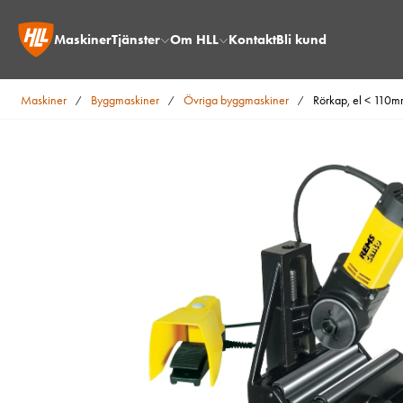
Maskiner
Tjänster
Om HLL
Kontakt
Bli kund
Maskiner
Byggmaskiner
Övriga byggmaskiner
Rörkap, el < 110
/
/
/