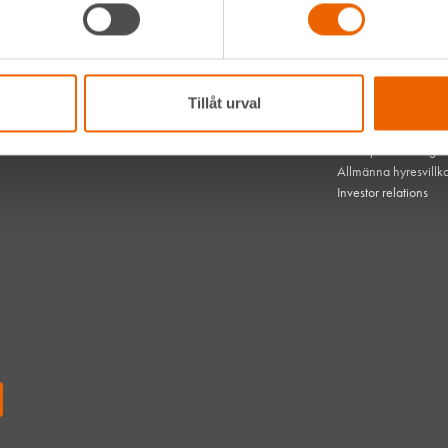
Hållbarhet
Vanliga frågor
hen med
Kontakta oss
 dem
Bli kund
HLL x Maskinera
Tillåt urval
Mitt HLL
som gör
Integritetspolicy
mest om
Webbplatsens tillgä
Allmänna hyresvillk
Investor relations