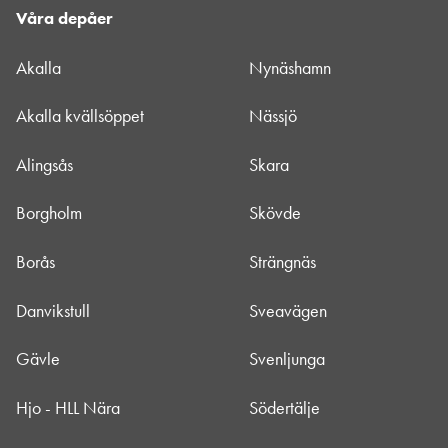
Våra depåer
Akalla
Nynäshamn
Akalla kvällsöppet
Nässjö
Alingsås
Skara
Borgholm
Skövde
Borås
Strängnäs
Danvikstull
Sveavägen
Gävle
Svenljunga
Hjo - HLL Nära
Södertälje