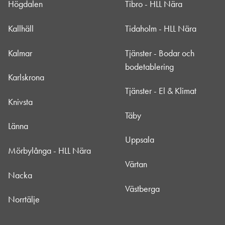
Högdalen
Tibro - HLL Nära
Kallhäll
Tidaholm - HLL Nära
Kalmar
Tjänster - Bodar och
bodetablering
Karlskrona
Tjänster - El & Klimat
Knivsta
Täby
Länna
Uppsala
Mörbylånga - HLL Nära
Värtan
Nacka
Västberga
Norrtälje