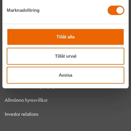
Vanliga frågor
Marknadsföring
Kontakta oss
Bli kund
Tillåt alla
HLL x Maskinera
Tillåt urval
Mitt HLL
Integritetspolicy
Avvisa
Webbplatsens tillgänglighet
Allmänna hyresvillkor
Investor relations