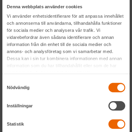
Denna webbplats använder cookies
LinkedIn
Vi använder enhetsidentifierare för att anpassa innehållet
och annonserna till användarna, tillhandahålla funktioner
för sociala medier och analysera vår trafik. Vi
Navigation
vidarebefordrar även sådana identifierare och annan
information från din enhet till de sociala medier och
Våra maskiner
annons- och analysföretag som vi samarbetar med.
Dessa kan i sin tur kombinera informationen med annan
Våra depåer
information som du har tillhandahållit eller som de har
samlat in när du har använt deras tjänster.
Jobba hos oss
Samtyckesval
Nödvändig
HLLÅ! Vår värld
Om HLL
Inställningar
Hållbarhet
Statistik