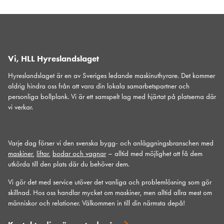
Vi, HLL Hyreslandslaget
Hyreslandslaget är en av Sveriges ledande maskinuthyrare. Det kommer
aldrig hindra oss från att vara din lokala samarbetspartner och
personliga bollplank. Vi är ett samspelt lag med hjärtat på platserna där
vi verkar.
Varje dag förser vi den svenska bygg- och anläggningsbranschen med
maskiner
,
liftar
,
bodar och vagnar
– alltid med möjlighet att få dem
utkörda till den plats där du behöver dem.
Vi gör det med service utöver det vanliga och problemlösning som gör
skillnad. Hos oss handlar mycket om maskiner, men alltid allra mest om
människor och relationer. Välkommen in till din närmsta depå!