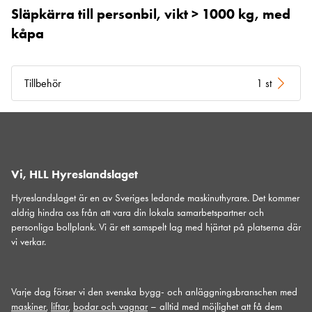
Släpkärra till personbil, vikt > 1000 kg, med
kåpa
Tillbehör
1 st
Vi, HLL Hyreslandslaget
Hyreslandslaget är en av Sveriges ledande maskinuthyrare. Det kommer
aldrig hindra oss från att vara din lokala samarbetspartner och
personliga bollplank. Vi är ett samspelt lag med hjärtat på platserna där
vi verkar.
Varje dag förser vi den svenska bygg- och anläggningsbranschen med
maskiner
,
liftar
,
bodar och vagnar
– alltid med möjlighet att få dem