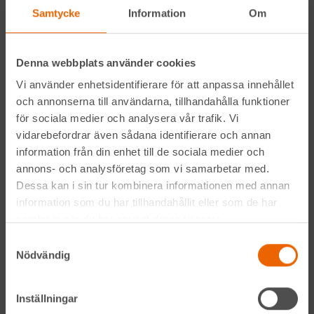
Alltid nära
Samtycke
Information
Om
Facebook
Denna webbplats använder cookies
Instagram
Vi använder enhetsidentifierare för att anpassa innehållet
och annonserna till användarna, tillhandahålla funktioner
LinkedIn
för sociala medier och analysera vår trafik. Vi
vidarebefordrar även sådana identifierare och annan
information från din enhet till de sociala medier och
Navigation
annons- och analysföretag som vi samarbetar med.
Dessa kan i sin tur kombinera informationen med annan
Våra maskiner
information som du har tillhandahållit eller som de har
samlat in när du har använt deras tjänster.
Våra depåer
Samtyckesval
Nödvändig
Jobba hos oss
Inställningar
HLLÅ! Vår värld