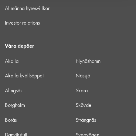
Allmänna hyresvillkor
Investor relations
Våra depåer
Akalla
Nynäshamn
Akalla kvällsöppet
Nässjö
Alingsås
Skara
Borgholm
Skövde
Borås
Strängnäs
Danvikstull
Sveavägen