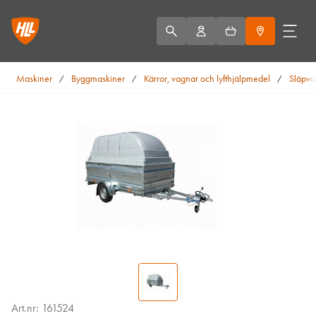
Maskiner
Byggmaskiner
Kärror, vagnar och lyfthjälpmedel
Släpva
/
/
/
Art.nr: 161524