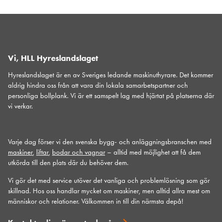
Vi, HLL Hyreslandslaget
Hyreslandslaget är en av Sveriges ledande maskinuthyrare. Det kommer
aldrig hindra oss från att vara din lokala samarbetspartner och
personliga bollplank. Vi är ett samspelt lag med hjärtat på platserna där
vi verkar.
Varje dag förser vi den svenska bygg- och anläggningsbranschen med
maskiner
,
liftar
,
bodar och vagnar
– alltid med möjlighet att få dem
utkörda till den plats där du behöver dem.
Vi gör det med service utöver det vanliga och problemlösning som gör
skillnad. Hos oss handlar mycket om maskiner, men alltid allra mest om
människor och relationer. Välkommen in till din närmsta depå!