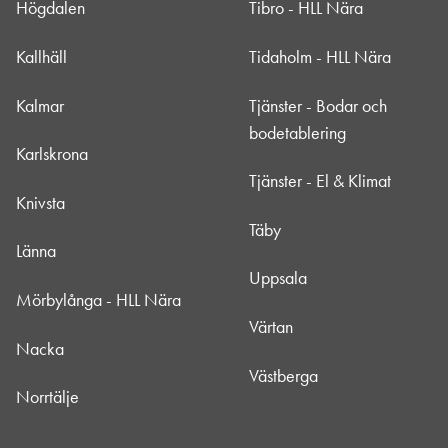
Högdalen
Tibro - HLL Nära
Kallhäll
Tidaholm - HLL Nära
Kalmar
Tjänster - Bodar och
bodetablering
Karlskrona
Tjänster - El & Klimat
Knivsta
Täby
Länna
Uppsala
Mörbylånga - HLL Nära
Värtan
Nacka
Västberga
Norrtälje