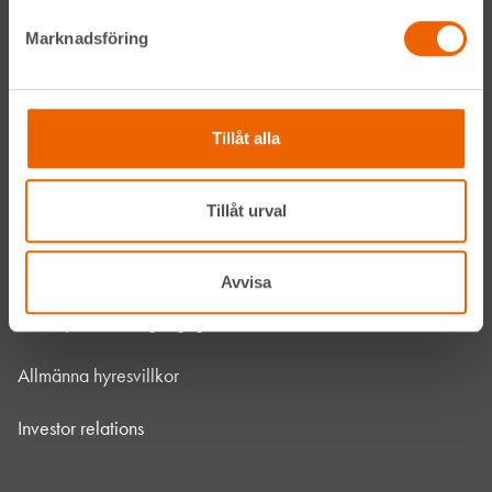
Vanliga frågor
Marknadsföring
Kontakta oss
Bli kund
Tillåt alla
HLL x Maskinera
Tillåt urval
Mitt HLL
Integritetspolicy
Avvisa
Webbplatsens tillgänglighet
Allmänna hyresvillkor
Investor relations