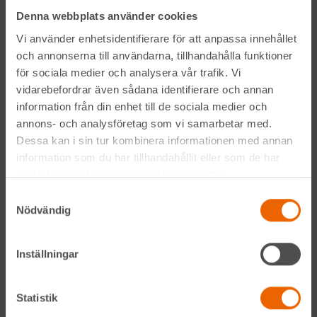
Denna webbplats använder cookies
LinkedIn
Vi använder enhetsidentifierare för att anpassa innehållet
och annonserna till användarna, tillhandahålla funktioner
för sociala medier och analysera vår trafik. Vi
Navigation
vidarebefordrar även sådana identifierare och annan
information från din enhet till de sociala medier och
Våra maskiner
annons- och analysföretag som vi samarbetar med.
Dessa kan i sin tur kombinera informationen med annan
Våra depåer
information som du har tillhandahållit eller som de har
samlat in när du har använt deras tjänster.
Jobba hos oss
Samtyckesval
Nödvändig
HLLÅ! Vår värld
Om HLL
Inställningar
Hållbarhet
Statistik