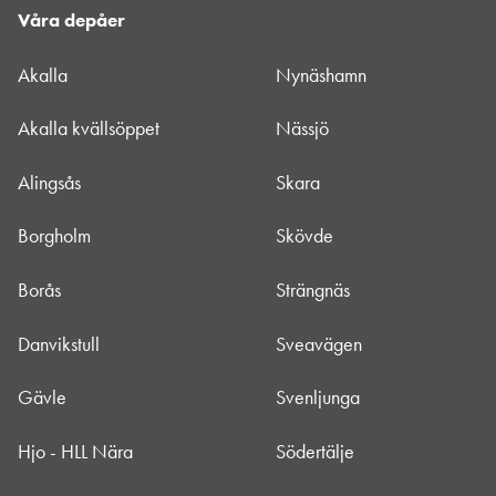
Våra depåer
Akalla
Nynäshamn
Akalla kvällsöppet
Nässjö
Alingsås
Skara
Borgholm
Skövde
Borås
Strängnäs
Danvikstull
Sveavägen
Gävle
Svenljunga
Hjo - HLL Nära
Södertälje