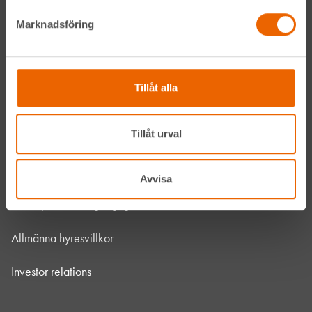
Vanliga frågor
Marknadsföring
Kontakta oss
Bli kund
Tillåt alla
HLL x Maskinera
Tillåt urval
Mitt HLL
Integritetspolicy
Avvisa
Webbplatsens tillgänglighet
Allmänna hyresvillkor
Investor relations