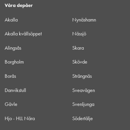
Våra depåer
Akalla
Nynäshamn
Akalla kvällsöppet
Nässjö
Alingsås
Skara
Borgholm
Skövde
Borås
Strängnäs
Danvikstull
Sveavägen
Gävle
Svenljunga
Hjo - HLL Nära
Södertälje