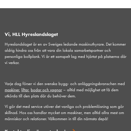
Vi, HLL Hyreslandslaget
Hyreslandslaget är en av Sveriges ledande maskinuthyrare. Det kommer
aldrig hindra oss från att vara din lokala samarbetspartner och
personliga bollplank. Vi är ett samspelt lag med hjärtat på platserna där
vi verkar.
Varje dag förser vi den svenska bygg- och anläggningsbranschen med
maskiner
,
liftar
,
bodar och vagnar
– alltid med möjlighet att få dem
utkörda till den plats där du behöver dem.
Vi gör det med service utöver det vanliga och problemlösning som gör
skillnad. Hos oss handlar mycket om maskiner, men alltid allra mest om
människor och relationer. Välkommen in till din närmsta depå!