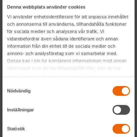
Denna webbplats använder cookies
LinkedIn
Vi använder enhetsidentifierare för att anpassa innehållet
och annonserna till användarna, tillhandahålla funktioner
för sociala medier och analysera vår trafik. Vi
Navigation
vidarebefordrar även sådana identifierare och annan
information från din enhet till de sociala medier och
Våra maskiner
annons- och analysföretag som vi samarbetar med.
Dessa kan i sin tur kombinera informationen med annan
Våra depåer
information som du har tillhandahållit eller som de har
samlat in när du har använt deras tjänster.
Jobba hos oss
Samtyckesval
Nödvändig
HLLÅ! Vår värld
Om HLL
Inställningar
Hållbarhet
Statistik