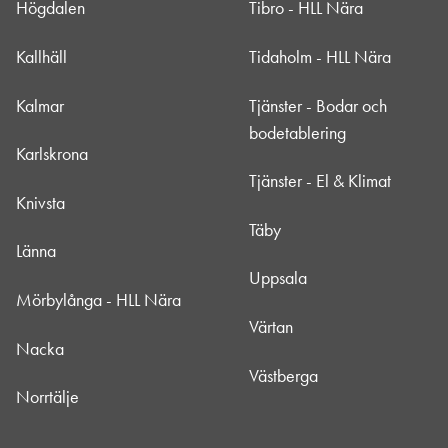
Högdalen
Tibro - HLL Nära
Kallhäll
Tidaholm - HLL Nära
Kalmar
Tjänster - Bodar och
bodetablering
Karlskrona
Tjänster - El & Klimat
Knivsta
Täby
Länna
Uppsala
Mörbylånga - HLL Nära
Värtan
Nacka
Västberga
Norrtälje