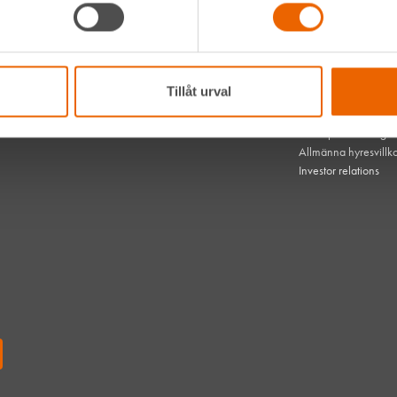
Hållbarhet
Vanliga frågor
hen med
Kontakta oss
 dem
Bli kund
HLL x Maskinera
Tillåt urval
Mitt HLL
som gör
Integritetspolicy
mest om
Webbplatsens tillgä
Allmänna hyresvillk
Investor relations