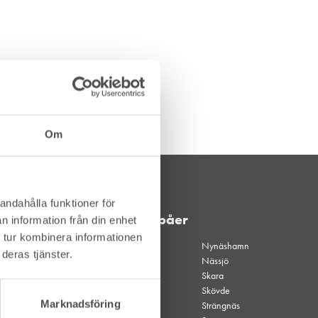
Om
andahålla funktioner för
Våra depåer
n information från din enhet
 tur kombinera informationen
Akalla
Nynäshamn
deras tjänster.
Akalla
Nässjö
kvällsöppet
Skara
Alingsås
Skövde
Marknadsföring
Borgholm
Strängnäs