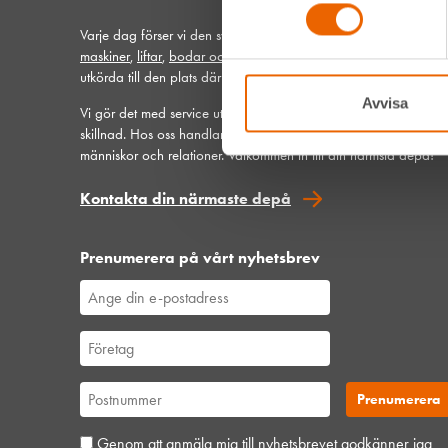
Varje dag förser vi den svenska bygg- och anläggningsbransc
maskiner
,
liftar
,
bodar och vagnar
– alltid med möjlighet att få
utkörda till den plats där du behöver dem.
Avvisa
Vi gör det med service utöver det vanliga och problemlösning 
skillnad. Hos oss handlar mycket om maskiner, men alltid allra 
människor och relationer. Välkommen in till din närmsta depå!
Kontakta din närmaste depå
Prenumerera på vårt nyhetsbrev
Genom att anmäla mig till nyhetsbrevet godkänner jag