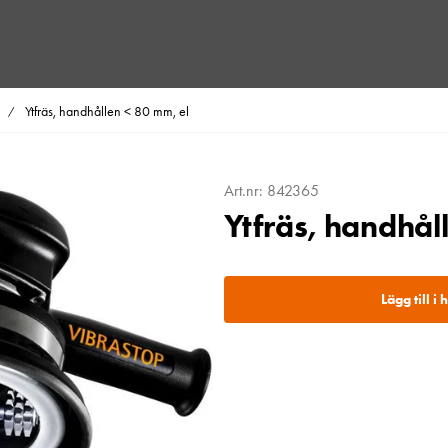
Ytfräs, handhållen < 80 mm, el
/
Art.nr: 842365
Ytfräs, handhål
Lägg till i