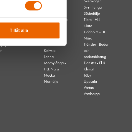
Borås
Sveavägen
Danvikstull
Svenljunga
Gävle
Södertälje
Hjo - HLL Nära
Tibro - HLL
Högdalen
Nära
Tillåt alla
Kallhäll
Tidaholm - HLL
Kalmar
Nära
nglighet
Karlskrona
Tjänster - Bodar
or
Knivsta
och
Länna
bodetablering
Mörbylånga -
Tjänster - El &
HLL Nära
Klimat
Nacka
Täby
Norrtälje
Uppsala
Värtan
Västberga