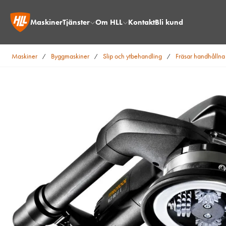
Maskiner
Tjänster
Om HLL
Kontakt
Bli kund
Maskiner
Byggmaskiner
Slip och ytbehandling
Fräsar handhållna
/
/
/