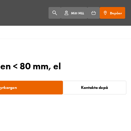
Mitt HLL
Depåer
len < 80 mm, el
 hyrkorgen
Kontakta depå