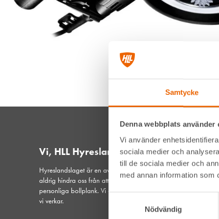
Samtycke
Denna webbplats använder 
Vi använder enhetsidentifierar
Vi, HLL Hyreslandslaget
sociala medier och analysera 
till de sociala medier och a
Hyreslandslaget är en av Sveriges ledande maskinuthyrare. De
med annan information som du 
aldrig hindra oss från att vara din lokala samarbetspartner och
personliga bollplank. Vi är ett samspelt lag med hjärtat på plat
Samtyckesval
vi verkar.
Nödvändig