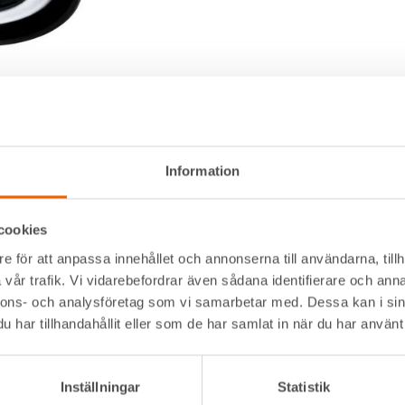
Information
cookies
e för att anpassa innehållet och annonserna till användarna, tillh
Alltid nära
Navigation
vår trafik. Vi vidarebefordrar även sådana identifierare och anna
nnons- och analysföretag som vi samarbetar med. Dessa kan i sin
Facebook
Våra maskiner
t kommer
har tillhandahållit eller som de har samlat in när du har använt 
Instagram
Våra depåer
LinkedIn
Jobba hos oss
serna där
HLLÅ! Vår värld
Inställningar
Statistik
Om HLL