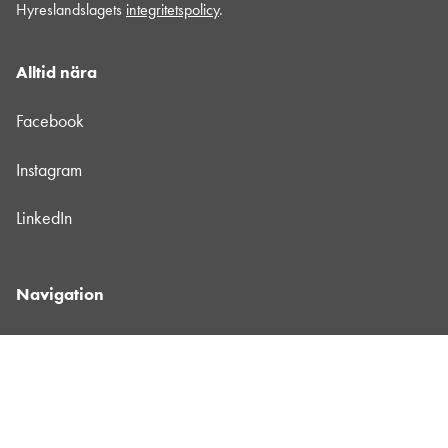
Hyreslandslagets
integritetspolicy
.
Alltid nära
Facebook
Instagram
LinkedIn
Navigation
Våra maskiner
Våra depåer
Jobba hos oss