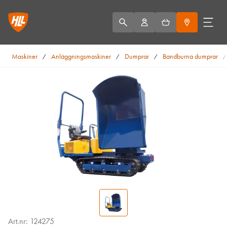
Maskiner
Anläggningsmaskiner
Dumprar
Bandburna dumprar
/
/
/
Art.nr: 124275