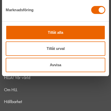
Marknadsföring
LinkedIn
Navigation
Tillåt alla
Våra maskiner
Tillåt urval
Våra depåer
Avvisa
Jobba hos oss
HLLÅ! Vår värld
Om HLL
Hållbarhet