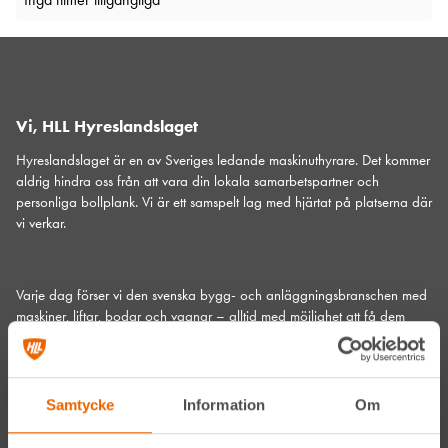
Vi, HLL Hyreslandslaget
Hyreslandslaget är en av Sveriges ledande maskinuthyrare. Det kommer
aldrig hindra oss från att vara din lokala samarbetspartner och
personliga bollplank. Vi är ett samspelt lag med hjärtat på platserna där
vi verkar.
Varje dag förser vi den svenska bygg- och anläggningsbranschen med
maskiner
,
liftar
,
bodar och vagnar
– alltid med möjlighet att få dem
utkörda till den plats där du behöver dem.
Vi gör det med service utöver det vanliga och problemlösning som gör
skillnad. Hos oss handlar mycket om maskiner, men alltid allra mest om
Samtycke
Information
Om
människor och relationer. Välkommen in till din närmsta depå!