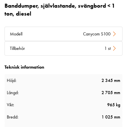
Banddumper, självlastande, svängbord < 1
ton, diesel
Modell
Canycom S100
Tillbehör
1 st
Teknisk information
Höjd:
2 345 mm
Längd:
2 705 mm
Vikt:
965 kg
Bredd:
1 025 mm