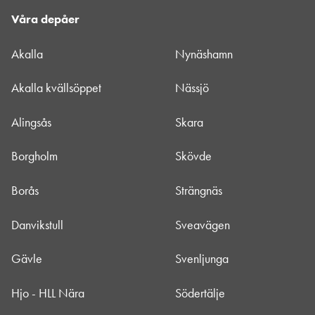
Våra depåer
Akalla
Nynäshamn
Akalla kvällsöppet
Nässjö
Alingsås
Skara
Borgholm
Skövde
Borås
Strängnäs
Danvikstull
Sveavägen
Gävle
Svenljunga
Hjo - HLL Nära
Södertälje