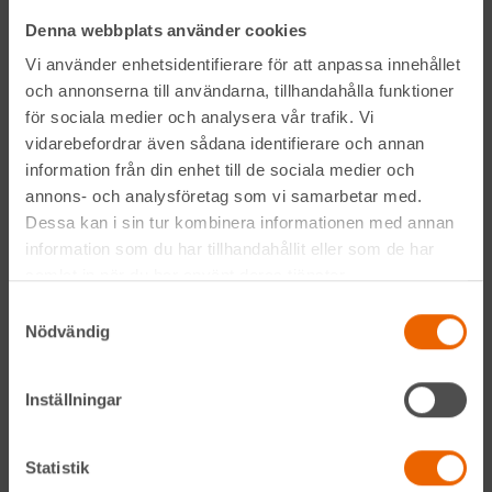
Kontakta din närmaste depå
Denna webbplats använder cookies
Vi använder enhetsidentifierare för att anpassa innehållet
Prenumerera på vårt nyhetsbrev
och annonserna till användarna, tillhandahålla funktioner
för sociala medier och analysera vår trafik. Vi
vidarebefordrar även sådana identifierare och annan
information från din enhet till de sociala medier och
annons- och analysföretag som vi samarbetar med.
Dessa kan i sin tur kombinera informationen med annan
information som du har tillhandahållit eller som de har
samlat in när du har använt deras tjänster.
Genom att anmäla mig till nyhetsbrevet godkänner jag
Hyreslandslagets
integritetspolicy
.
Samtyckesval
Nödvändig
Alltid nära
Inställningar
Facebook
Statistik
Instagram