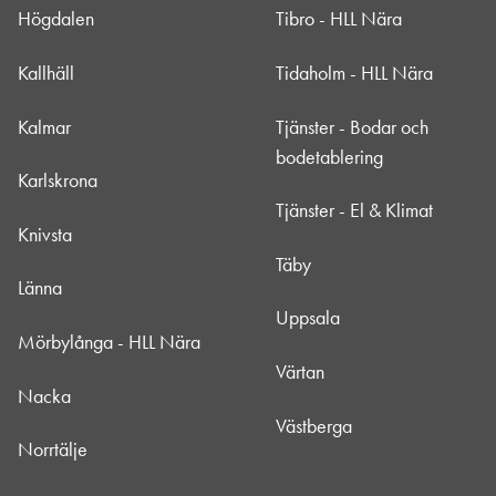
Högdalen
Tibro - HLL Nära
Kallhäll
Tidaholm - HLL Nära
Kalmar
Tjänster - Bodar och
bodetablering
Karlskrona
Tjänster - El & Klimat
Knivsta
Täby
Länna
Uppsala
Mörbylånga - HLL Nära
Värtan
Nacka
Västberga
Norrtälje