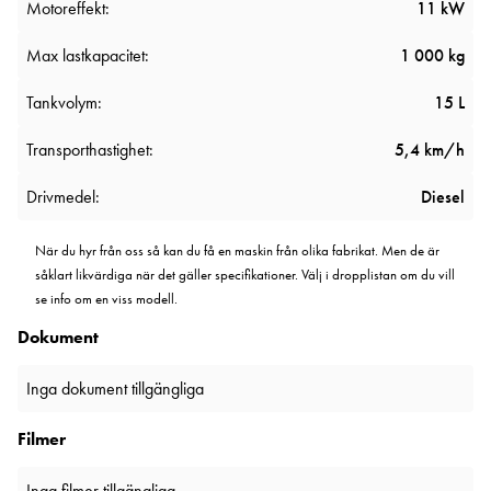
Motoreffekt:
11 kW
Max lastkapacitet:
1 000 kg
Tankvolym:
15 L
Transporthastighet:
5,4 km/h
Drivmedel:
Diesel
När du hyr från oss så kan du få en maskin från olika fabrikat. Men de är
såklart likvärdiga när det gäller specifikationer. Välj i dropplistan om du vill
se info om en viss modell.
Dokument
Inga dokument tillgängliga
Filmer
Inga filmer tillgängliga