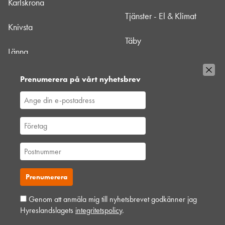
Karlskrona
Tjänster - El & Klimat
Knivsta
Täby
Länna
Uppsala
Mörbylånga - HLL Nära
Prenumerera på vårt nyhetsbrev
Värtan
Nacka
Västberga
Norrtälje
Genom att anmäla mig till nyhetsbrevet godkänner jag
Hyreslandslagets
integritetspolicy
.
Lägg till i hyrkorgen
Kontakta depå