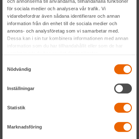
och annonserna till användarna, tillhandahålla funktioner
för sociala medier och analysera vår trafik. Vi
Vi gör det med service utöver det vanliga och problemlösning som gör
skillnad. Hos oss handlar mycket om maskiner, men alltid allra mest om
vidarebefordrar även sådana identifierare och annan
människor och relationer. Välkommen in till din närmsta depå!
information från din enhet till de sociala medier och
annons- och analysföretag som vi samarbetar med.
Kontakta din närmaste depå
Dessa kan i sin tur kombinera informationen med annan
information som du har tillhandahållit eller som de har
samlat in när du har använt deras tjänster.
Alltid nära
Samtyckesval
Nödvändig
Facebook
Instagram
Inställningar
LinkedIn
Statistik
Navigation
Marknadsföring