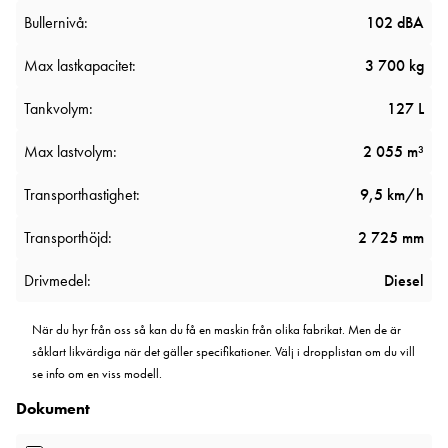
Bullernivå:
102 dBA
Max lastkapacitet:
3 700 kg
Tankvolym:
127 L
Max lastvolym:
2 055 m³
Transporthastighet:
9,5 km/h
Transporthöjd:
2 725 mm
Drivmedel:
Diesel
När du hyr från oss så kan du få en maskin från olika fabrikat. Men de är
såklart likvärdiga när det gäller specifikationer. Välj i dropplistan om du vill
se info om en viss modell.
Dokument