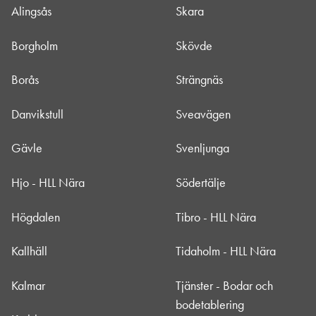
Alingsås
Skara
Borgholm
Skövde
Borås
Strängnäs
Danvikstull
Sveavägen
Gävle
Svenljunga
Hjo - HLL Nära
Södertälje
Högdalen
Tibro - HLL Nära
Kallhäll
Tidaholm - HLL Nära
Kalmar
Tjänster - Bodar och
bodetablering