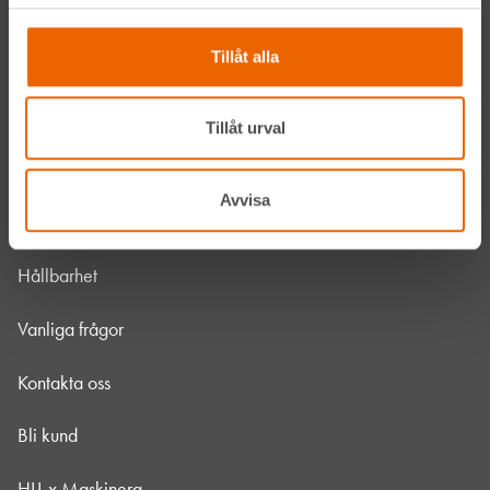
Våra maskiner
Tillåt alla
Våra depåer
Jobba hos oss
Tillåt urval
HLLÅ! Vår värld
Avvisa
Om HLL
Hållbarhet
Vanliga frågor
Kontakta oss
Bli kund
HLL x Maskinera