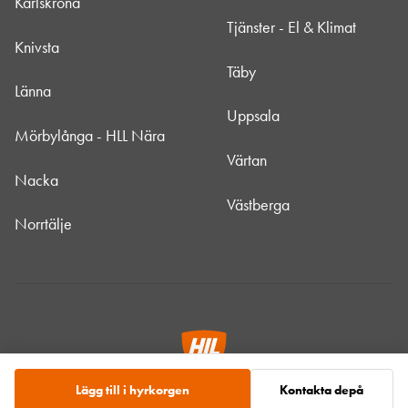
Karlskrona
Tjänster - El & Klimat
Knivsta
Täby
Länna
Uppsala
Mörbylånga - HLL Nära
Värtan
Nacka
Västberga
Norrtälje
Lägg till i hyrkorgen
Kontakta depå