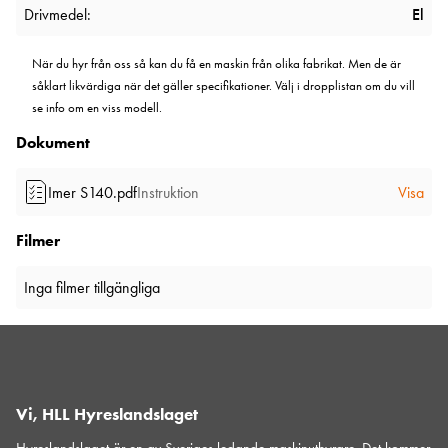
Drivmedel:
El
När du hyr från oss så kan du få en maskin från olika fabrikat. Men de är
såklart likvärdiga när det gäller specifikationer. Välj i dropplistan om du vill
se info om en viss modell.
Dokument
Imer S140.pdf
Instruktion
Visa
Filmer
Inga filmer tillgängliga
Vi, HLL Hyreslandslaget
Hyreslandslaget är en av Sveriges ledande maskinuthyrare. Det kommer