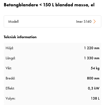
Betongblandare < 150 L blandad massa, el
Modell
Imer S140
Teknisk information
Höjd:
1 220 mm
Längd:
1 330 mm
Vikt:
54 kg
Bredd:
800 mm
Effekt:
0,3 kW
Volym:
138 L