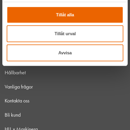
Våra maskiner
Tillåt alla
Våra depåer
Jobba hos oss
Tillåt urval
HLLÅ! Vår värld
Avvisa
Om HLL
Hållbarhet
Vanliga frågor
Kontakta oss
Bli kund
HLL x Maskinera