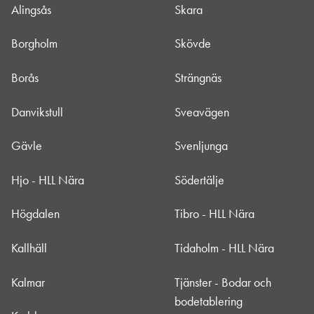
Alingsås
Skara
Borgholm
Skövde
Borås
Strängnäs
Danvikstull
Sveavägen
Gävle
Svenljunga
Hjo - HLL Nära
Södertälje
Högdalen
Tibro - HLL Nära
Kallhäll
Tidaholm - HLL Nära
Kalmar
Tjänster - Bodar och
bodetablering