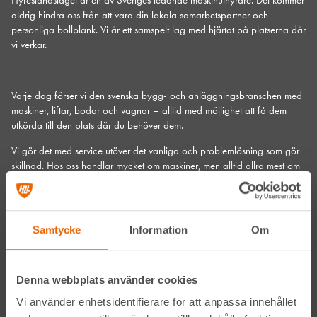
aldrig hindra oss från att vara din lokala samarbetspartner och
personliga bollplank. Vi är ett samspelt lag med hjärtat på platserna där
vi verkar.
Varje dag förser vi den svenska bygg- och anläggningsbranschen med
maskiner
,
liftar
,
bodar och vagnar
– alltid med möjlighet att få dem
utkörda till den plats där du behöver dem.
Vi gör det med service utöver det vanliga och problemlösning som gör
skillnad. Hos oss handlar mycket om maskiner, men alltid allra mest om
människor och relationer. Välkommen in till din närmsta depå!
Kontakta din närmaste depå
Samtycke
Information
Om
Prenumerera på vårt nyhetsbrev
Denna webbplats använder cookies
Vi använder enhetsidentifierare för att anpassa innehållet