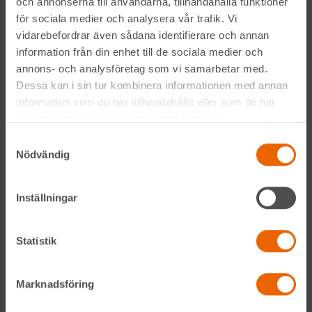
och annonserna till användarna, tillhandahålla funktioner
för sociala medier och analysera vår trafik. Vi
vidarebefordrar även sådana identifierare och annan
information från din enhet till de sociala medier och
Genom att anmäla mig till nyhetsbrevet godkänner jag
annons- och analysföretag som vi samarbetar med.
Hyreslandslagets
integritetspolicy
.
Dessa kan i sin tur kombinera informationen med annan
information som du har tillhandahållit eller som de har
samlat in när du har använt deras tjänster.
Alltid nära
Samtyckesval
Nödvändig
Facebook
Instagram
Inställningar
LinkedIn
Statistik
Navigation
Marknadsföring