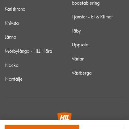
bodetablering
Karlskrona
Tjänster - El & Klimat
Knivsta
Täby
Länna
Uppsala
Mörbylånga - HLL Nära
Värtan
Nacka
Västberga
Norrtälje