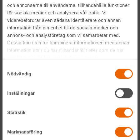
och annonserna till användarna, tillhandahålla funktioner
för sociala medier och analysera vår trafik. Vi
vidarebefordrar även sådana identifierare och annan
information från din enhet till de sociala medier och
annons- och analysföretag som vi samarbetar med.
Genom att anmäla mig till nyhetsbrevet godkänner jag
Dessa kan i sin tur kombinera informationen med annan
Hyreslandslagets
integritetspolicy
.
information som du har tillhandahållit eller som de har
samlat in när du har använt deras tjänster.
Alltid nära
Samtyckesval
Nödvändig
Facebook
Inställningar
Instagram
LinkedIn
Statistik
Marknadsföring
Navigation