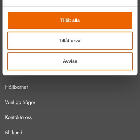
Våra maskiner
Tillåt alla
Våra depåer
Tillåt urval
Jobba hos oss
HLLÅ! Vår värld
Avvisa
Om HLL
Hållbarhet
Vanliga frågor
Kontakta oss
Bli kund