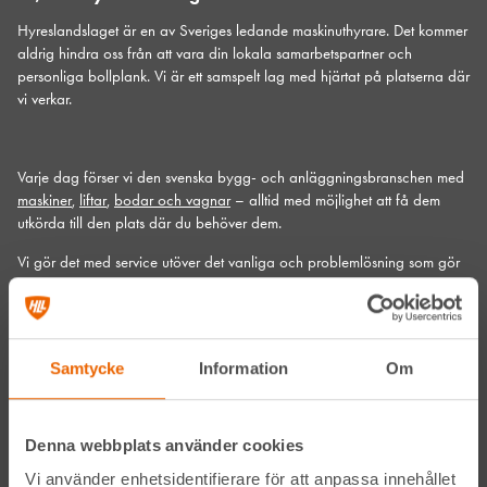
Hyreslandslaget är en av Sveriges ledande maskinuthyrare. Det kommer
aldrig hindra oss från att vara din lokala samarbetspartner och
personliga bollplank. Vi är ett samspelt lag med hjärtat på platserna där
vi verkar.
Varje dag förser vi den svenska bygg- och anläggningsbranschen med
maskiner
,
liftar
,
bodar och vagnar
– alltid med möjlighet att få dem
utkörda till den plats där du behöver dem.
Vi gör det med service utöver det vanliga och problemlösning som gör
skillnad. Hos oss handlar mycket om maskiner, men alltid allra mest om
människor och relationer. Välkommen in till din närmsta depå!
Kontakta din närmaste depå
Samtycke
Information
Om
Prenumerera på vårt nyhetsbrev
Denna webbplats använder cookies
Vi använder enhetsidentifierare för att anpassa innehållet