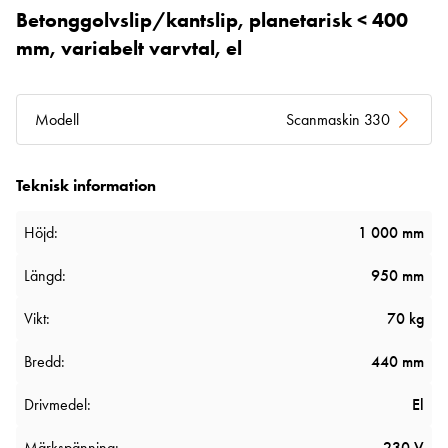
Betonggolvslip/kantslip, planetarisk < 400
mm, variabelt varvtal, el
Modell
Scanmaskin 330
Teknisk information
Höjd:
1 000 mm
Längd:
950 mm
Vikt:
70 kg
Bredd:
440 mm
Drivmedel:
El
Märkspänning:
230 V