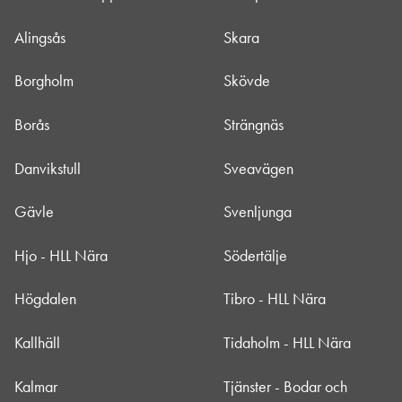
Alingsås
Skara
Borgholm
Skövde
Borås
Strängnäs
Danvikstull
Sveavägen
Gävle
Svenljunga
Hjo - HLL Nära
Södertälje
Högdalen
Tibro - HLL Nära
Kallhäll
Tidaholm - HLL Nära
Kalmar
Tjänster - Bodar och