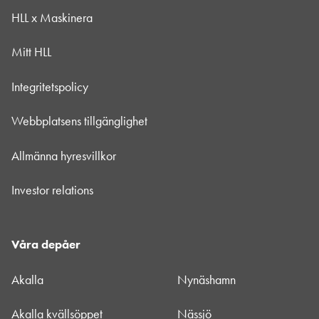
HLL x Maskinera
Mitt HLL
Integritetspolicy
Webbplatsens tillgänglighet
Allmänna hyresvillkor
Investor relations
Våra depåer
Akalla
Nynäshamn
Akalla kvällsöppet
Nässjö