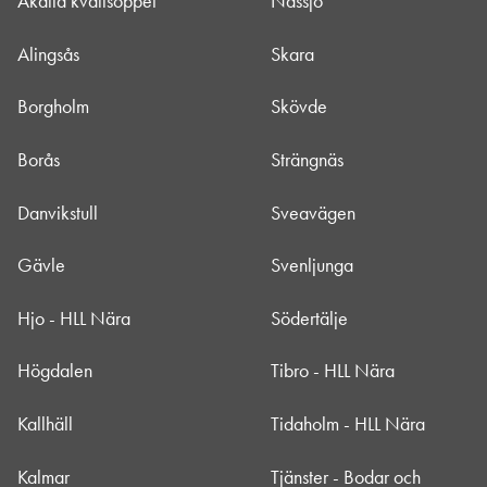
Akalla kvällsöppet
Nässjö
Alingsås
Skara
Borgholm
Skövde
Borås
Strängnäs
Danvikstull
Sveavägen
Gävle
Svenljunga
Hjo - HLL Nära
Södertälje
Högdalen
Tibro - HLL Nära
Kallhäll
Tidaholm - HLL Nära
Kalmar
Tjänster - Bodar och