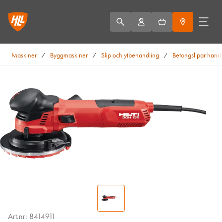
Maskiner
Byggmaskiner
Slip och ytbehandling
Betongslipar hand
/
/
/
Art.nr: 8414911