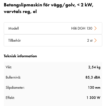
Betongslipmaskin för vägg/golv, < 2 kW,
varvtals reg, el
Modell
Hilti DGH 130
Tillbehör
2 st
Teknisk information
Vikt:
2,54 kg
Bullernivå:
85,3 dBA
Slipdiameter:
130 mm
Effekt:
1 300 W