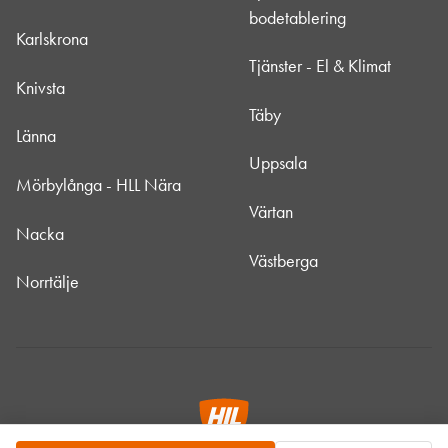
bodetablering
Karlskrona
Tjänster - El & Klimat
Knivsta
Täby
Länna
Uppsala
Mörbylånga - HLL Nära
Värtan
Nacka
Västberga
Norrtälje