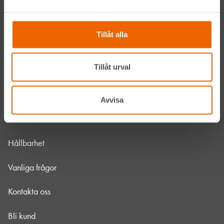
Våra maskiner
Tillåt alla
Våra depåer
Tillåt urval
Jobba hos oss
HLLÅ! Vår värld
Avvisa
Om HLL
Hållbarhet
Vanliga frågor
Kontakta oss
Bli kund