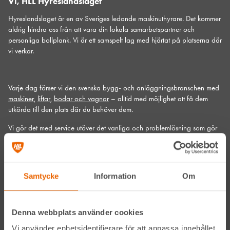
Vi, HLL Hyreslandslaget
Hyreslandslaget är en av Sveriges ledande maskinuthyrare. Det kommer
aldrig hindra oss från att vara din lokala samarbetspartner och
personliga bollplank. Vi är ett samspelt lag med hjärtat på platserna där
vi verkar.
Varje dag förser vi den svenska bygg- och anläggningsbranschen med
maskiner
,
liftar
,
bodar och vagnar
– alltid med möjlighet att få dem
utkörda till den plats där du behöver dem.
Vi gör det med service utöver det vanliga och problemlösning som gör
skillnad. Hos oss handlar mycket om maskiner, men alltid allra mest om
människor och relationer. Välkommen in till din närmsta depå!
Kontakta din närmaste depå
Samtycke
Information
Om
Prenumerera på vårt nyhetsbrev
Denna webbplats använder cookies
Vi använder enhetsidentifierare för att anpassa innehållet