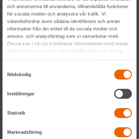
och annonserna till användarna, tillhandahålla funktioner
för sociala medier och analysera vår trafik. Vi
vidarebefordrar även sådana identifierare och annan
information från din enhet till de sociala medier och
annons- och analysföretag som vi samarbetar med.
Genom att anmäla mig till nyhetsbrevet godkänner jag
Dessa kan i sin tur kombinera informationen med annan
Hyreslandslagets
integritetspolicy
.
information som du har tillhandahållit eller som de har
samlat in när du har använt deras tjänster.
Alltid nära
Samtyckesval
Nödvändig
Facebook
Inställningar
Instagram
Statistik
LinkedIn
Marknadsföring
Navigation