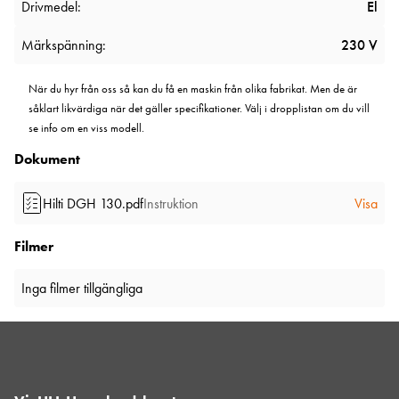
Drivmedel:
El
Märkspänning:
230 V
När du hyr från oss så kan du få en maskin från olika fabrikat. Men de är
såklart likvärdiga när det gäller specifikationer. Välj i dropplistan om du vill
se info om en viss modell.
Dokument
Hilti DGH 130.pdf
Instruktion
Visa
Filmer
Inga filmer tillgängliga