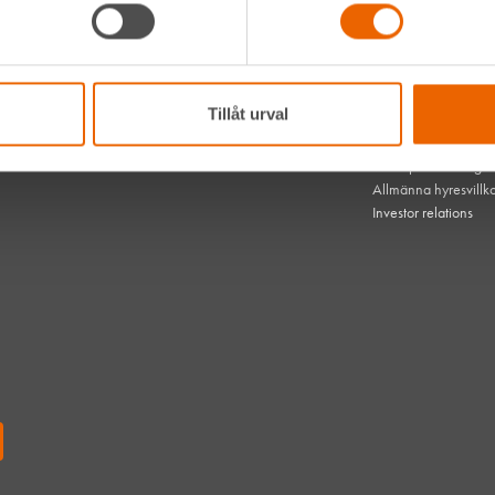
Hållbarhet
Vanliga frågor
hen med
Kontakta oss
 dem
Bli kund
HLL x Maskinera
Tillåt urval
Mitt HLL
som gör
Integritetspolicy
mest om
Webbplatsens tillgä
Allmänna hyresvillk
Investor relations