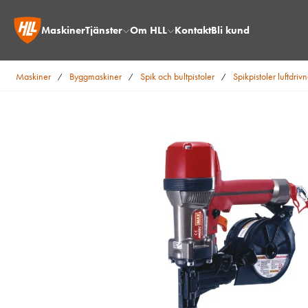
Maskiner
Tjänster
Om HLL
Kontakt
Bli kund
Maskiner
Byggmaskiner
Spik och bultpistoler
Spikpistoler luftdriv
/
/
/