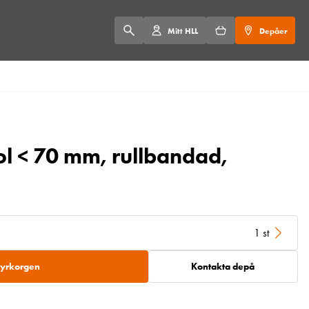
Mitt HLL
Depåer
ol < 70 mm, rullbandad,
1 st
 hyrkorgen
Kontakta depå