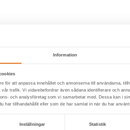
Information
cookies
e för att anpassa innehållet och annonserna till användarna, tillh
Alltid nära
Navigation
vår trafik. Vi vidarebefordrar även sådana identifierare och anna
nnons- och analysföretag som vi samarbetar med. Dessa kan i sin
Facebook
Våra maskiner
t kommer
har tillhandahållit eller som de har samlat in när du har använt 
Instagram
Våra depåer
LinkedIn
Jobba hos oss
serna där
HLLÅ! Vår värld
Inställningar
Statistik
Om HLL