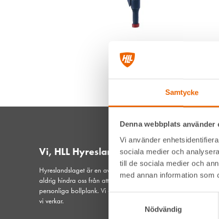
Samtycke
Denna webbplats använder 
Vi använder enhetsidentifierar
Vi, HLL Hyreslandslaget
sociala medier och analysera 
till de sociala medier och a
Hyreslandslaget är en av Sveriges ledande maskinuthyrare. De
med annan information som du 
aldrig hindra oss från att vara din lokala samarbetspartner och
personliga bollplank. Vi är ett samspelt lag med hjärtat på plat
Samtyckesval
vi verkar.
Nödvändig