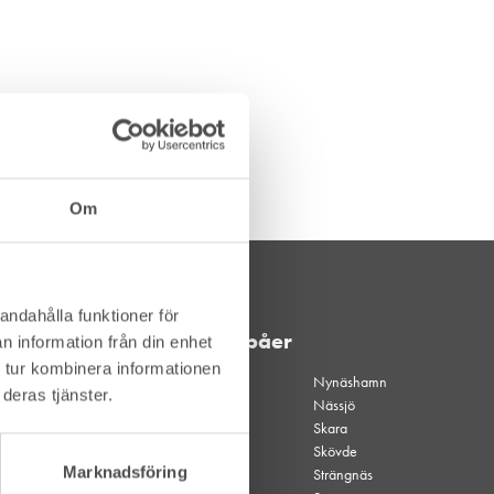
Om
andahålla funktioner för
Våra depåer
n information från din enhet
 tur kombinera informationen
Akalla
Nynäshamn
deras tjänster.
Akalla
Nässjö
kvällsöppet
Skara
Alingsås
Skövde
Marknadsföring
Borgholm
Strängnäs