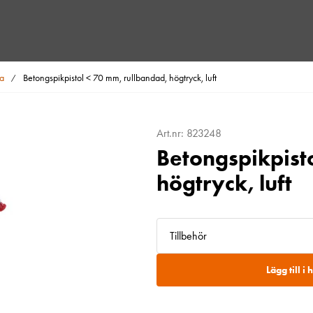
na
Betongspikpistol < 70 mm, rullbandad, högtryck, luft
/
Art.nr: 823248
Betongspikpist
högtryck, luft
Tillbehör
Lägg till i