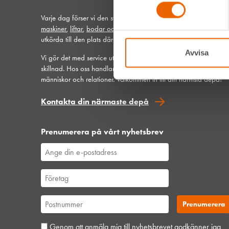
Varje dag förser vi den svenska bygg- och anläggningsbransc
maskiner
,
liftar
,
bodar och vagnar
– alltid med möjlighet att få
utkörda till den plats där du behöver dem.
Avvisa
Vi gör det med service utöver det vanliga och problemlösning 
skillnad. Hos oss handlar mycket om maskiner, men alltid allra 
människor och relationer. Välkommen in till din närmsta depå!
Kontakta din närmaste depå
Prenumerera på vårt nyhetsbrev
Genom att anmäla mig till nyhetsbrevet godkänner jag