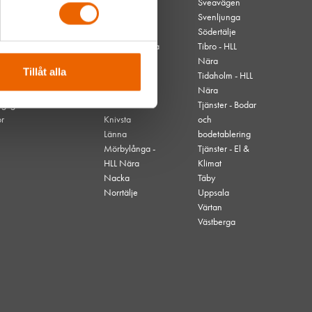
Borås
Sveavägen
Danvikstull
Svenljunga
Gävle
Södertälje
Hjo - HLL Nära
Tibro - HLL
Högdalen
Nära
Tillåt alla
Kallhäll
Tidaholm - HLL
Kalmar
Nära
nglighet
Karlskrona
Tjänster - Bodar
or
Knivsta
och
Länna
bodetablering
Mörbylånga -
Tjänster - El &
HLL Nära
Klimat
Nacka
Täby
Norrtälje
Uppsala
Värtan
Västberga