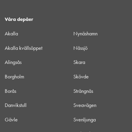
Våra depåer
Akalla
Nynäshamn
Akalla kvällsöppet
Nässjö
Alingsås
Skara
Borgholm
Skövde
Borås
Strängnäs
Danvikstull
Sveavägen
Gävle
Svenljunga