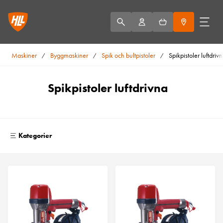
Maskiner
Byggmaskiner
Spik och bultpistoler
Spikpistoler luftdriv
/
/
/
Spikpistoler luftdrivna
Kategorier