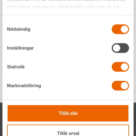
information som du har tillhandahållit eller som de har
samlat in när du har använt deras tjänster.
Samtyckesval
Nödvändig
Inställningar
Statistik
Art.nr: 823263
Art.nr: 823134
Spikpistol, ankarspik,
rullbandad, högtryck,
Spikpistol, stavbandad
Marknadsföring
luft
< 100 mm, luft
Tillåt alla
Vi, HLL Hyreslandslaget
Tillåt urval