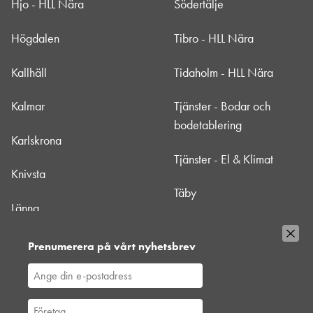
Hjo - HLL Nära
Södertälje
Högdalen
Tibro - HLL Nära
Kallhäll
Tidaholm - HLL Nära
Kalmar
Tjänster - Bodar och
bodetablering
Karlskrona
Tjänster - El & Klimat
Knivsta
Täby
Länna
Uppsala
Mörbylånga - HLL Nära
Prenumerera på vårt nyhetsbrev
Värtan
Nacka
Västberga
Norrtälje