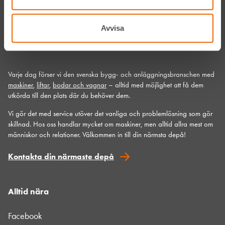
Hyreslandslaget är en av Sveriges ledande maskinuthyrare. Det kommer
aldrig hindra oss från att vara din lokala samarbetspartner och
personliga bollplank. Vi är ett samspelt lag med hjärtat på platserna där
Avvisa
vi verkar.
Varje dag förser vi den svenska bygg- och anläggningsbranschen med
maskiner
,
liftar
,
bodar och vagnar
– alltid med möjlighet att få dem
utkörda till den plats där du behöver dem.
Vi gör det med service utöver det vanliga och problemlösning som gör
skillnad. Hos oss handlar mycket om maskiner, men alltid allra mest om
människor och relationer. Välkommen in till din närmsta depå!
Kontakta din närmaste depå
Alltid nära
Facebook