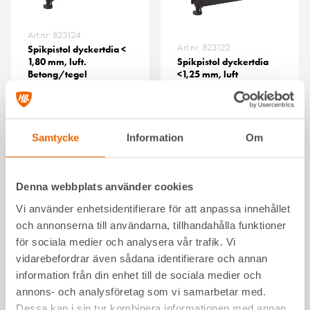
Art.nr: 823124
Art.nr: 823122
Spikpistol dyckertdia <
1,80 mm, luft.
Spikpistol dyckertdia
Betong/tegel
<1,25 mm, luft
Samtycke
Information
Om
Denna webbplats använder cookies
Vi använder enhetsidentifierare för att anpassa innehållet
och annonserna till användarna, tillhandahålla funktioner
för sociala medier och analysera vår trafik. Vi
vidarebefordrar även sådana identifierare och annan
Art.nr: 823123
Art.nr: 823152
information från din enhet till de sociala medier och
Spikpistol dyckertdia
Spikpistol takpapp < 45
annons- och analysföretag som vi samarbetar med.
<1,60 mm, luft
mm, luft
Dessa kan i sin tur kombinera informationen med annan