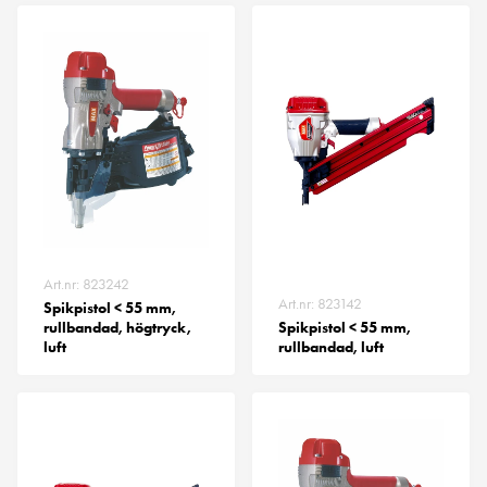
Art.nr: 823242
Art.nr: 823142
Spikpistol < 55 mm,
rullbandad, högtryck,
Spikpistol < 55 mm,
luft
rullbandad, luft