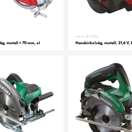
4
Art.nr: 831266
åg, metall < 70 mm, el
Handcirkelsåg, metall, 21,6 V, 