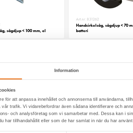
Art.nr: 831262
2
Handcirkelsåg, sågdjup < 70 m
åg, sågdjup < 100 mm, el
batteri
Information
cookies
e för att anpassa innehållet och annonserna till användarna, tillh
vår trafik. Vi vidarebefordrar även sådana identifierare och anna
nnons- och analysföretag som vi samarbetar med. Dessa kan i sin
3
Art.nr: 831225
har tillhandahållit eller som de har samlat in när du har använt 
åg, sågdjup < 80 mm, 25,2 V,
Handcirkelsåg, sten/betong <