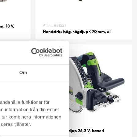
Art.nr: 831221
m, 18 V,
Handcirkelsåg, sågdjup < 70 mm, el
Om
andahålla funktioner för
n information från din enhet
 tur kombinera informationen
Art.nr: 831364
deras tjänster.
 70 mm, el
Sänksåg, sågdjup 25,2 V, batteri