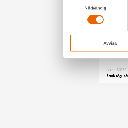
Samtyckesval
Nödvändig
Avvisa
Art.nr: 83132
Sänksåg, så