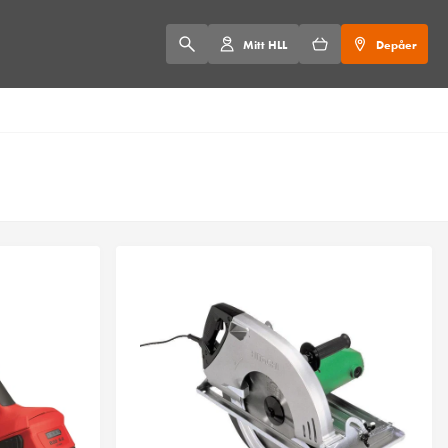
Mitt HLL
Depåer