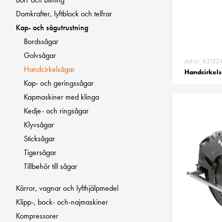
Domkrafter, lyftblock och telfrar
Kap- och sågutrustning
Bordssågar
Golvsågar
Art.nr: 83122
Handcirkelsågar
Handcirkels
Kap- och geringssågar
Kapmaskiner med klinga
Kedje- och ringsågar
Klyvsågar
Sticksågar
Tigersågar
Tillbehör till sågar
Kärror, vagnar och lyfthjälpmedel
Klipp-, bock- och-najmaskiner
Kompressorer