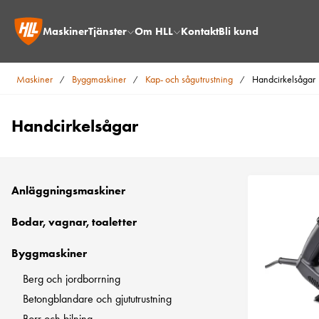
Maskiner
Tjänster
Om HLL
Kontakt
Bli kund
Maskiner
Byggmaskiner
Kap- och sågutrustning
Handcirkelsågar
/
/
/
Handcirkelsågar
Anläggningsmaskiner
Bodar, vagnar, toaletter
Byggmaskiner
Berg och jordborrning
Betongblandare och gjututrustning
Borr och bilning