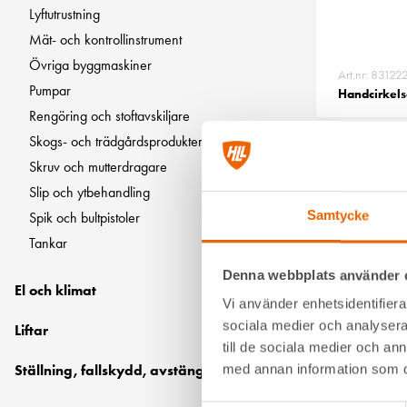
Lyftutrustning
Mät- och kontrollinstrument
Övriga byggmaskiner
Art.nr: 83122
Pumpar
Handcirkels
Rengöring och stoftavskiljare
Skogs- och trädgårdsprodukter
Skruv och mutterdragare
Slip och ytbehandling
Samtycke
Spik och bultpistoler
Tankar
Denna webbplats använder 
El och klimat
Vi använder enhetsidentifierar
sociala medier och analysera 
Liftar
till de sociala medier och a
Art.nr: 83126
med annan information som du 
Ställning, fallskydd, avstängningsmaterial
Handcirkels
batteri