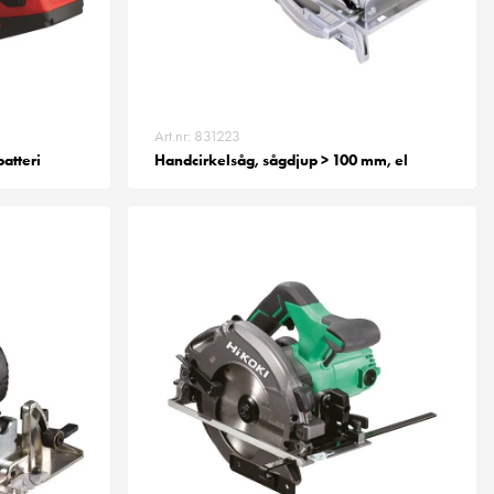
Art.nr: 831223
batteri
Handcirkelsåg, sågdjup > 100 mm, el