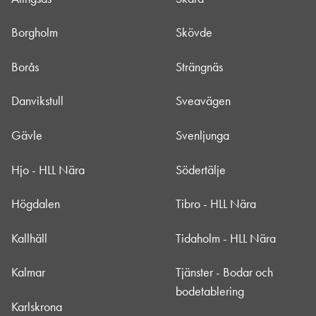
Borgholm
Skövde
Borås
Strängnäs
Danvikstull
Sveavägen
Gävle
Svenljunga
Hjo - HLL Nära
Södertälje
Högdalen
Tibro - HLL Nära
Kallhäll
Tidaholm - HLL Nära
Kalmar
Tjänster - Bodar och
bodetablering
Karlskrona