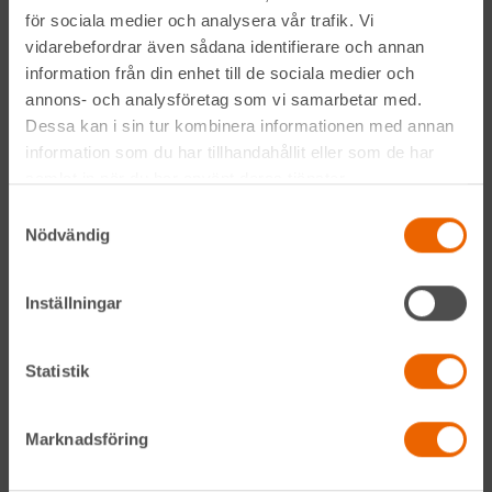
för sociala medier och analysera vår trafik. Vi
Våra depåer
vidarebefordrar även sådana identifierare och annan
information från din enhet till de sociala medier och
Jobba hos oss
annons- och analysföretag som vi samarbetar med.
Dessa kan i sin tur kombinera informationen med annan
HLLÅ! Vår värld
information som du har tillhandahållit eller som de har
samlat in när du har använt deras tjänster.
Om HLL
Samtyckesval
Nödvändig
Hållbarhet
Inställningar
Vanliga frågor
Kontakta oss
Statistik
Bli kund
Marknadsföring
HLL x Maskinera