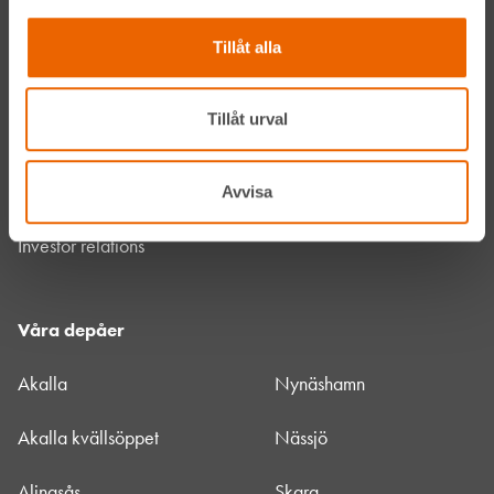
Mitt HLL
Tillåt alla
Integritetspolicy
Tillåt urval
Webbplatsens tillgänglighet
Allmänna hyresvillkor
Avvisa
Investor relations
Våra depåer
Akalla
Nynäshamn
Akalla kvällsöppet
Nässjö
Alingsås
Skara