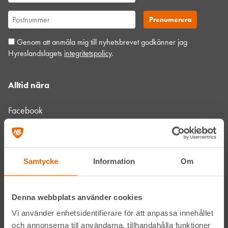
Genom att anmäla mig till nyhetsbrevet godkänner jag
Hyreslandslagets
integritetspolicy
.
Alltid nära
Facebook
Instagram
LinkedIn
Samtycke
Information
Om
Denna webbplats använder cookies
Navigation
Vi använder enhetsidentifierare för att anpassa innehållet
Våra maskiner
och annonserna till användarna, tillhandahålla funktioner