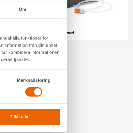
Om
Art.nr: 833923
ssåg, lång
Trycktank, batteri
andahålla funktioner för
n information från din enhet
 tur kombinera informationen
deras tjänster.
Marknadsföring
Tillåt alla