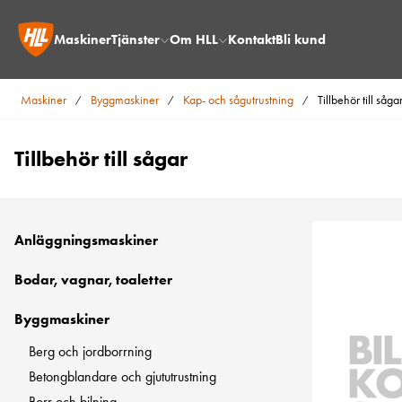
Maskiner
Tjänster
Om HLL
Kontakt
Bli kund
Maskiner
Byggmaskiner
Kap- och sågutrustning
Tillbehör till såga
/
/
/
Tillbehör till sågar
Anläggningsmaskiner
Bodar, vagnar, toaletter
Byggmaskiner
Berg och jordborrning
Betongblandare och gjututrustning
Borr och bilning