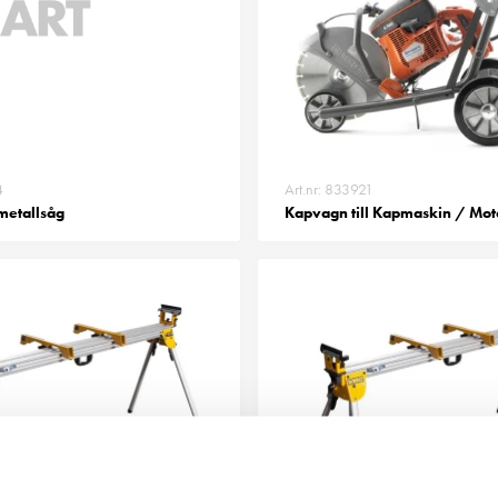
4
Art.nr: 833921
 metallsåg
Kapvagn till Kapmaskin / Mo