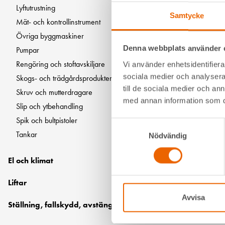
Lyftutrustning
Samtycke
Mät- och kontrollinstrument
Övriga byggmaskiner
Art.nr: 83391
Denna webbplats använder 
Pumpar
Sågbänk till
Rengöring och stoftavskiljare
Vi använder enhetsidentifierar
sociala medier och analysera 
Skogs- och trädgårdsprodukter
till de sociala medier och a
Skruv och mutterdragare
med annan information som du 
Slip och ytbehandling
Spik och bultpistoler
Samtyckesval
Tankar
Nödvändig
El och klimat
Liftar
Avvisa
Ställning, fallskydd, avstängningsmaterial