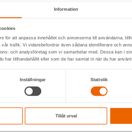
Information
1
Art.nr: 833912
cookies
 kap-,klyv-,geringssåg, kort
Sågbänk till kap-,klyv-,gering
e för att anpassa innehållet och annonserna till användarna, tillh
vår trafik. Vi vidarebefordrar även sådana identifierare och anna
nnons- och analysföretag som vi samarbetar med. Dessa kan i sin
har tillhandahållit eller som de har samlat in när du har använt 
Inställningar
Statistik
Tillåt urval