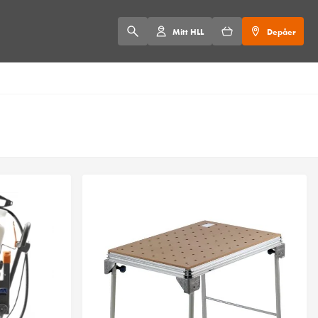
Mitt HLL
Depåer