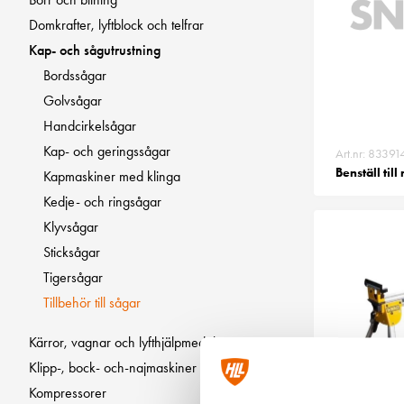
Domkrafter, lyftblock och telfrar
Kap- och sågutrustning
Bordssågar
Golvsågar
Handcirkelsågar
Kap- och geringssågar
Art.nr: 83391
Benställ till
Kapmaskiner med klinga
Kedje- och ringsågar
Klyvsågar
Sticksågar
Tigersågar
Tillbehör till sågar
Kärror, vagnar och lyfthjälpmedel
Klipp-, bock- och-najmaskiner
Kompressorer