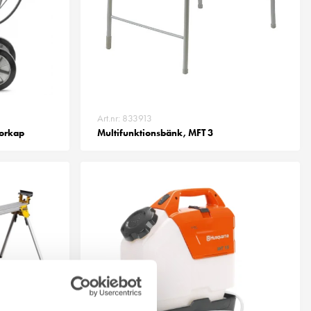
Art.nr: 833913
torkap
Multifunktionsbänk, MFT 3