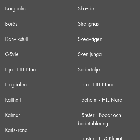
Borgholm
Skövde
Borås
Strängnäs
Danvikstull
Sveavägen
Gävle
Svenljunga
Hjo - HLL Nära
Södertälje
Högdalen
Tibro - HLL Nära
Kallhäll
Tidaholm - HLL Nära
Kalmar
Tjänster - Bodar och
bodetablering
Karlskrona
Tjänster - El & Klimat