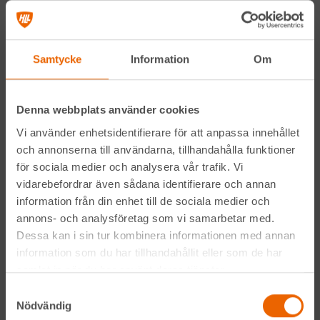
Genom att anmäla mig till nyhetsbrevet godkänner jag
Samtycke
Information
Om
Hyreslandslagets
integritetspolicy
.
Alltid nära
Denna webbplats använder cookies
Vi använder enhetsidentifierare för att anpassa innehållet
Facebook
och annonserna till användarna, tillhandahålla funktioner
för sociala medier och analysera vår trafik. Vi
Instagram
vidarebefordrar även sådana identifierare och annan
information från din enhet till de sociala medier och
LinkedIn
annons- och analysföretag som vi samarbetar med.
Dessa kan i sin tur kombinera informationen med annan
information som du har tillhandahållit eller som de har
Navigation
samlat in när du har använt deras tjänster.
Samtyckesval
Våra maskiner
Nödvändig