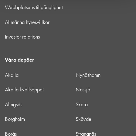
Webbplatsens tillgänglighet
Allmänna hyresvillkor
Investor relations
Våra depåer
Akalla
Nynäshamn
Akalla kvällsöppet
Nässjö
Alingsås
Skara
Borgholm
Skövde
Borås
Strängnäs