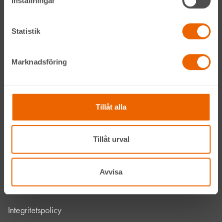
Inställningar
HLLÅ! Vår värld
Statistik
Om HLL
Marknadsföring
Hållbarhet
Vanliga frågor
Tillåt alla
Kontakta oss
Bli kund
Tillåt urval
HLL x Maskinera
Avvisa
Mitt HLL
Integritetspolicy