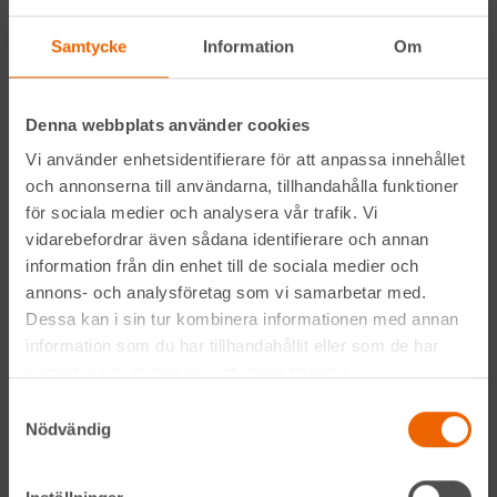
Hyreslandslagets
integritetspolicy
.
Samtycke
Information
Om
Alltid nära
Denna webbplats använder cookies
Facebook
Vi använder enhetsidentifierare för att anpassa innehållet
Instagram
och annonserna till användarna, tillhandahålla funktioner
för sociala medier och analysera vår trafik. Vi
LinkedIn
vidarebefordrar även sådana identifierare och annan
information från din enhet till de sociala medier och
annons- och analysföretag som vi samarbetar med.
Navigation
Dessa kan i sin tur kombinera informationen med annan
information som du har tillhandahållit eller som de har
Våra maskiner
samlat in när du har använt deras tjänster.
Samtyckesval
Våra depåer
Nödvändig
Jobba hos oss