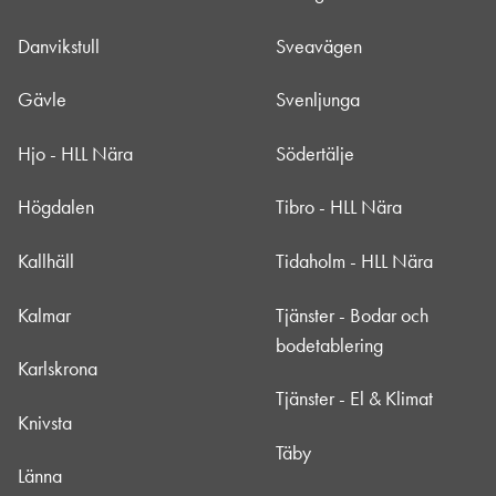
Danvikstull
Sveavägen
Gävle
Svenljunga
Hjo - HLL Nära
Södertälje
Högdalen
Tibro - HLL Nära
Kallhäll
Tidaholm - HLL Nära
Kalmar
Tjänster - Bodar och
bodetablering
Karlskrona
Tjänster - El & Klimat
Knivsta
Täby
Länna