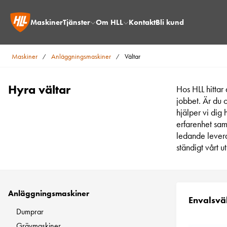
Maskiner
Tjänster
Om HLL
Kontakt
Bli kund
Maskiner
Anläggningsmaskiner
Vältar
/
/
Hyra vältar
Hos HLL hittar 
jobbet. Är du o
hjälper vi dig 
erfarenhet sam
ledande levera
ständigt vårt u
Anläggningsmaskiner
Envalsväl
Dumprar
Grävmaskiner