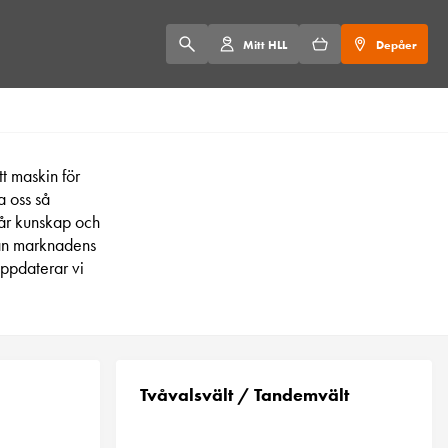
Mitt HLL
Depåer
tt maskin för
a oss så
 vår kunskap och
från marknadens
uppdaterar vi
Tvåvalsvält / Tandemvält