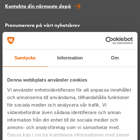
Kontakta din närmaste depå
Prenumerera på vårt nyhetsbrev
Samtycke
Information
Om
Denna webbplats använder cookies
Genom att anmäla mig till nyhetsbrevet godkänner jag
Vi använder enhetsidentifierare för att anpassa innehållet
Hyreslandslagets
integritetspolicy
.
och annonserna till användarna, tillhandahålla funktioner
för sociala medier och analysera vår trafik. Vi
Alltid nära
vidarebefordrar även sådana identifierare och annan
information från din enhet till de sociala medier och
Facebook
annons- och analysföretag som vi samarbetar med.
Dessa kan i sin tur kombinera informationen med annan