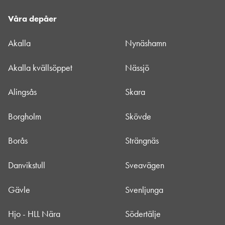
Våra depåer
Akalla
Nynäshamn
Akalla kvällsöppet
Nässjö
Alingsås
Skara
Borgholm
Skövde
Borås
Strängnäs
Danvikstull
Sveavägen
Gävle
Svenljunga
Hjo - HLL Nära
Södertälje