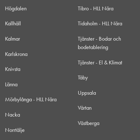
Högdalen
Tibro - HLL Nära
Kallhäll
Tidaholm - HLL Nära
Kalmar
Tjänster - Bodar och
bodetablering
Karlskrona
Tjänster - El & Klimat
Knivsta
Täby
Länna
Uppsala
Mörbylånga - HLL Nära
Värtan
Nacka
Västberga
Norrtälje