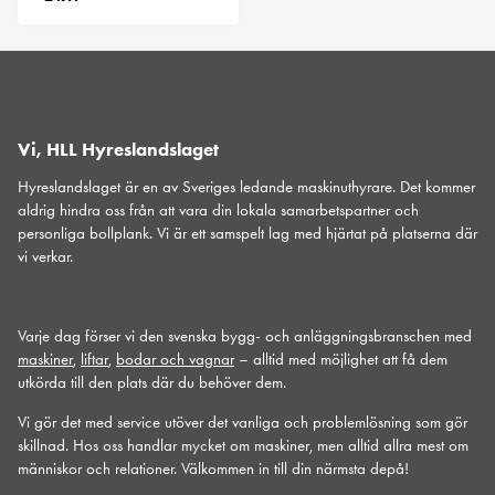
Vi, HLL Hyreslandslaget
Hyreslandslaget är en av Sveriges ledande maskinuthyrare. Det kommer
aldrig hindra oss från att vara din lokala samarbetspartner och
personliga bollplank. Vi är ett samspelt lag med hjärtat på platserna där
vi verkar.
Varje dag förser vi den svenska bygg- och anläggningsbranschen med
maskiner
,
liftar
,
bodar och vagnar
– alltid med möjlighet att få dem
utkörda till den plats där du behöver dem.
Vi gör det med service utöver det vanliga och problemlösning som gör
skillnad. Hos oss handlar mycket om maskiner, men alltid allra mest om
människor och relationer. Välkommen in till din närmsta depå!