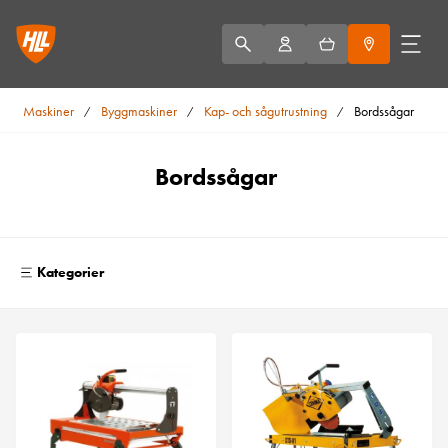
Maskiner
Byggmaskiner
Kap- och sågutrustning
Bordssågar
/
/
/
Bordssågar
Kategorier