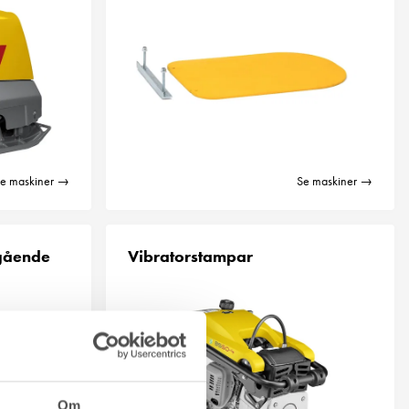
e maskiner →
Se maskiner →
tgående
Vibratorstampar
Om