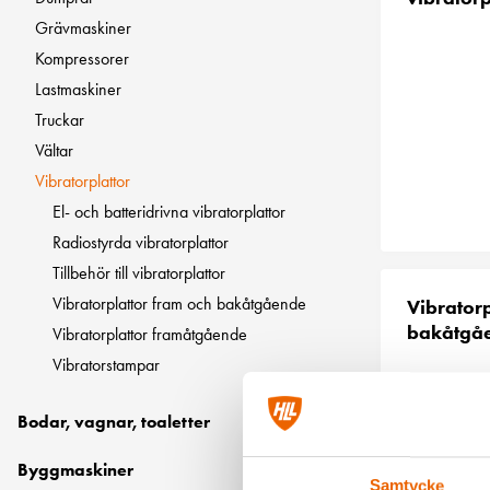
Grävmaskiner
Kompressorer
Lastmaskiner
Truckar
Vältar
Vibratorplattor
El- och batteridrivna vibratorplattor
Radiostyrda vibratorplattor
Tillbehör till vibratorplattor
Vibratorplattor fram och bakåtgående
Vibratorp
bakåtgå
Vibratorplattor framåtgående
Vibratorstampar
Bodar, vagnar, toaletter
Byggmaskiner
Samtycke