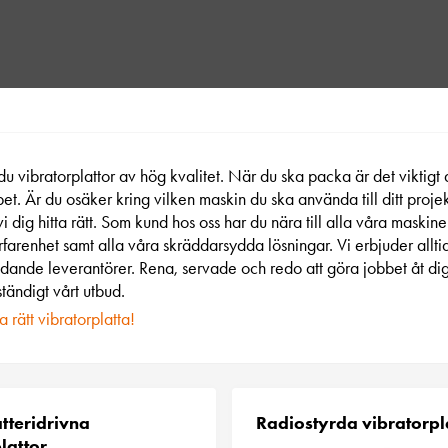
du vibratorplattor av hög kvalitet. När du ska packa är det viktigt d
bet. Är du osäker kring vilken maskin du ska använda till ditt proje
vi dig hitta rätt. Som kund hos oss har du nära till alla våra maskiner
farenhet samt alla våra skräddarsydda lösningar. Vi erbjuder allti
ande leverantörer. Rena, servade och redo att göra jobbet åt di
tändigt vårt utbud.
ja rätt vibratorplatta!
atteridrivna
Radiostyrda vibratorpl
lattor