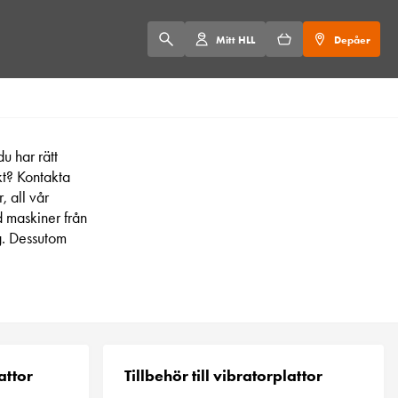
Mitt HLL
Depåer
u har rätt
kt? Kontakta
, all vår
d maskiner från
g. Dessutom
attor
Tillbehör till vibratorplattor