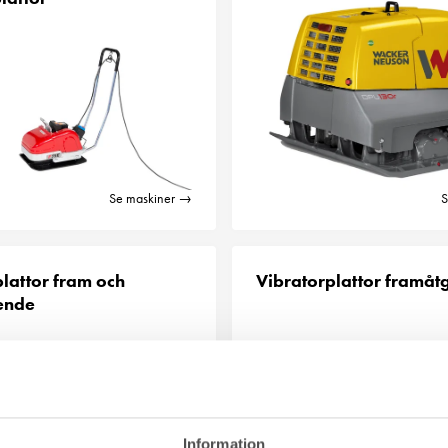
Se maskiner →
S
lattor fram och
Vibratorplattor framå
ende
Information