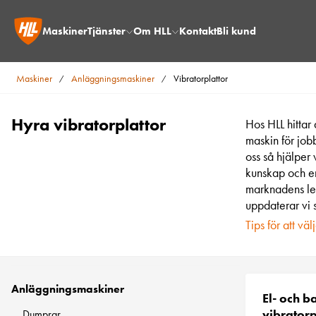
Maskiner
Tjänster
Om HLL
Kontakt
Bli kund
Maskiner
Anläggningsmaskiner
Vibratorplattor
/
/
Hyra vibratorplattor
Hos HLL hittar 
maskin för job
oss så hjälper 
kunskap och er
marknadens led
uppdaterar vi s
Tips för att väl
Anläggningsmaskiner
El- och b
vibratorp
Dumprar