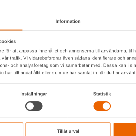
16,4 m
230 kg
Information
25 m
cookies
7 210 mm
e för att anpassa innehållet och annonserna till användarna, tillh
27 m
vår trafik. Vi vidarebefordrar även sådana identifierare och anna
nnons- och analysföretag som vi samarbetar med. Dessa kan i sin
700 mm
har tillhandahållit eller som de har samlat in när du har använt 
1 400 mm
Inställningar
Statistik
Diesel
kvärdiga när det gäller specifikationer.
Tillåt urval