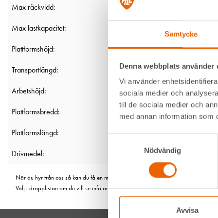
Max räckvidd:
Max lastkapacitet:
Samtycke
Plattformshöjd:
Denna webbplats använder 
Transportlängd:
Vi använder enhetsidentifierar
Arbetshöjd:
sociala medier och analysera 
till de sociala medier och a
Plattformsbredd:
med annan information som du 
Plattformslängd:
Samtyckesval
Nödvändig
Drivmedel:
När du hyr från oss så kan du få en maskin från olika fabrikat. Men de är såklart li
Välj i dropplistan om du vill se info om en viss modell.
Avvisa