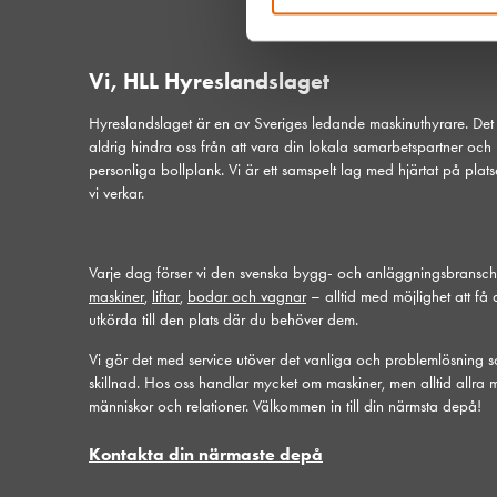
Vi, HLL Hyreslandslaget
Hyreslandslaget är en av Sveriges ledande maskinuthyrare. De
aldrig hindra oss från att vara din lokala samarbetspartner och
personliga bollplank. Vi är ett samspelt lag med hjärtat på plat
vi verkar.
Varje dag förser vi den svenska bygg- och anläggningsbransc
maskiner
,
liftar
,
bodar och vagnar
– alltid med möjlighet att få
utkörda till den plats där du behöver dem.
Vi gör det med service utöver det vanliga och problemlösning 
skillnad. Hos oss handlar mycket om maskiner, men alltid allra 
människor och relationer. Välkommen in till din närmsta depå!
Kontakta din närmaste depå