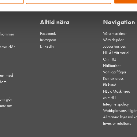
Alltid nära
Navigation
Facebook
Våra maskiner
t kommer
Instagram
Våra depåer
LinkedIn
Jobba hos oss
serna där
HLLÅ! Vår värld
Om HLL
Hållbarhet
Vanliga frågor
hen med
Kontakta oss
 dem
Bli kund
HLL x Maskinera
Mitt HLL
som gör
Integritetspolicy
mest om
Webbplatsens tillgä
Allmänna hyresvillk
Investor relations