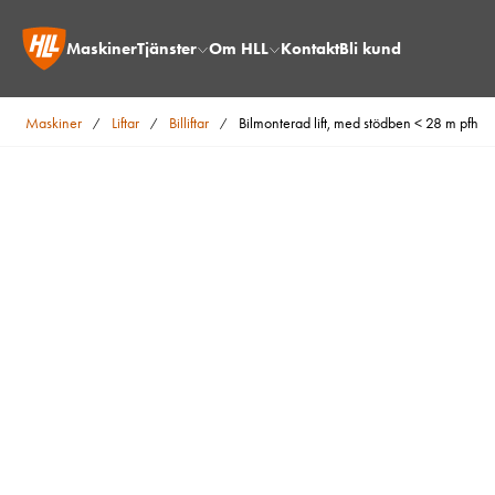
Maskiner
Tjänster
Om HLL
Kontakt
Bli kund
Maskiner
Liftar
Billiftar
Bilmonterad lift, med stödben < 28 m pfh
/
/
/