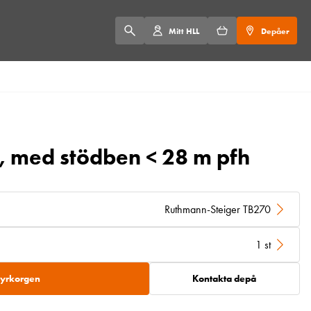
Mitt HLL
Depåer
t, med stödben < 28 m pfh
Ruthmann-Steiger TB270
1 st
 hyrkorgen
Kontakta depå