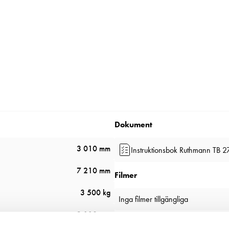
Dokument
3 010 mm
Instruktionsbok Ruthmann TB 2
7 210 mm
Filmer
3 500 kg
Inga filmer tillgängliga
2 110 mm