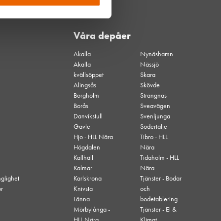
Våra depåer
Akalla
Nynäshamn
Akalla
Nässjö
kvällsöppet
Skara
Alingsås
Skövde
Borgholm
Strängnäs
Borås
Sveavägen
Danvikstull
Svenljunga
Gävle
Södertälje
Hjo - HLL Nära
Tibro - HLL
Högdalen
Nära
Kallhäll
Tidaholm - HLL
Kalmar
Nära
nglighet
Karlskrona
Tjänster - Bodar
or
Knivsta
och
Länna
bodetablering
Mörbylånga -
Tjänster - El &
HLL Nära
Klimat