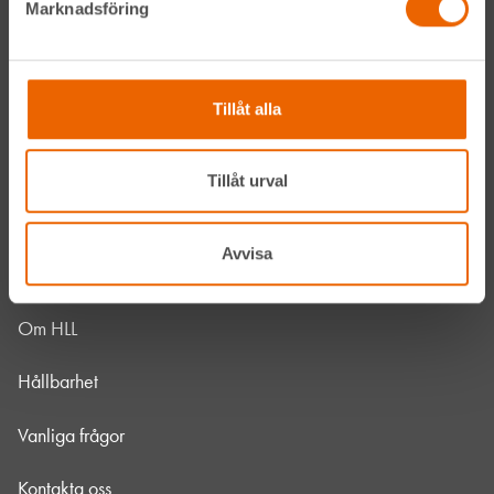
Marknadsföring
Navigation
Tillåt alla
Våra maskiner
Våra depåer
Tillåt urval
Jobba hos oss
Avvisa
HLLÅ! Vår värld
Om HLL
Hållbarhet
Vanliga frågor
Kontakta oss