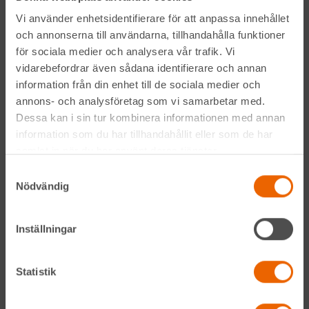
Prenumerera på vårt nyhetsbrev
Vi använder enhetsidentifierare för att anpassa innehållet
och annonserna till användarna, tillhandahålla funktioner
för sociala medier och analysera vår trafik. Vi
vidarebefordrar även sådana identifierare och annan
information från din enhet till de sociala medier och
annons- och analysföretag som vi samarbetar med.
Dessa kan i sin tur kombinera informationen med annan
Genom att anmäla mig till nyhetsbrevet godkänner jag
information som du har tillhandahållit eller som de har
Hyreslandslagets
integritetspolicy
.
samlat in när du har använt deras tjänster.
Samtyckesval
Nödvändig
Alltid nära
Facebook
Inställningar
Instagram
Statistik
LinkedIn