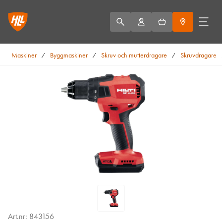
Maskiner
Byggmaskiner
Skruv och mutterdragare
Skruvdragare
/
/
/
Art.nr: 843156