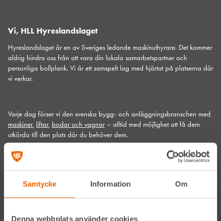
Vi, HLL Hyreslandslaget
Hyreslandslaget är en av Sveriges ledande maskinuthyrare. Det kommer
aldrig hindra oss från att vara din lokala samarbetspartner och
personliga bollplank. Vi är ett samspelt lag med hjärtat på platserna där
vi verkar.
Varje dag förser vi den svenska bygg- och anläggningsbranschen med
maskiner
,
liftar
,
bodar och vagnar
– alltid med möjlighet att få dem
utkörda till den plats där du behöver dem.
Vi gör det med service utöver det vanliga och problemlösning som gör
skillnad. Hos oss handlar mycket om maskiner, men alltid allra mest om
människor och relationer. Välkommen in till din närmsta depå!
Samtycke
Information
Om
Kontakta din närmaste depå
Denna webbplats använder cookies