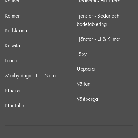
Kallhäll
Tidaholm - HLL Nära
Kalmar
Tjänster - Bodar och
bodetablering
Karlskrona
Tjänster - El & Klimat
Knivsta
Täby
Länna
Uppsala
Mörbylånga - HLL Nära
Värtan
Nacka
Västberga
Norrtälje