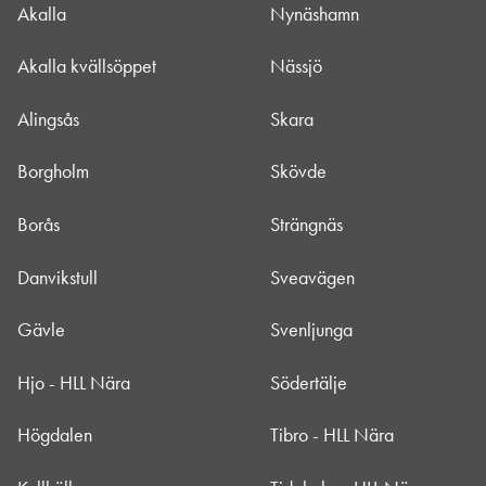
Akalla
Nynäshamn
Akalla kvällsöppet
Nässjö
Alingsås
Skara
Borgholm
Skövde
Borås
Strängnäs
Danvikstull
Sveavägen
Gävle
Svenljunga
Hjo - HLL Nära
Södertälje
Högdalen
Tibro - HLL Nära