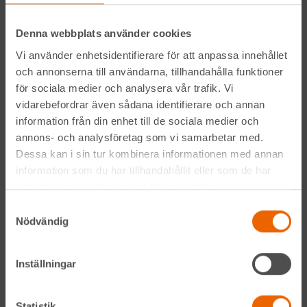
människor och relationer. Välkommen in till din närmsta depå!
Denna webbplats använder cookies
Kontakta din närmaste depå
Vi använder enhetsidentifierare för att anpassa innehållet
och annonserna till användarna, tillhandahålla funktioner
Prenumerera på vårt nyhetsbrev
för sociala medier och analysera vår trafik. Vi
vidarebefordrar även sådana identifierare och annan
information från din enhet till de sociala medier och
annons- och analysföretag som vi samarbetar med.
Dessa kan i sin tur kombinera informationen med annan
information som du har tillhandahållit eller som de har
samlat in när du har använt deras tjänster.
Genom att anmäla mig till nyhetsbrevet godkänner jag
Samtyckesval
Nödvändig
Hyreslandslagets
integritetspolicy
.
Inställningar
Alltid nära
Facebook
Statistik