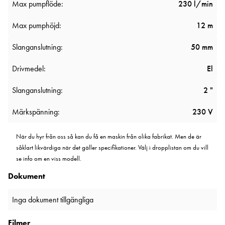
Max pumpflöde:
230 l/min
Max pumphöjd:
12 m
Slanganslutning:
50 mm
Drivmedel:
El
Slanganslutning:
2 "
Märkspänning:
230 V
När du hyr från oss så kan du få en maskin från olika fabrikat. Men de är
såklart likvärdiga när det gäller specifikationer. Välj i dropplistan om du vill
se info om en viss modell.
Dokument
Inga dokument tillgängliga
Filmer