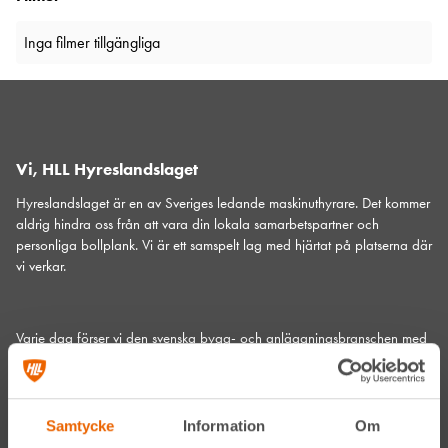
Inga filmer tillgängliga
Vi, HLL Hyreslandslaget
Hyreslandslaget är en av Sveriges ledande maskinuthyrare. Det kommer
aldrig hindra oss från att vara din lokala samarbetspartner och
personliga bollplank. Vi är ett samspelt lag med hjärtat på platserna där
vi verkar.
Varje dag förser vi den svenska bygg- och anläggningsbranschen med
maskiner
,
liftar
,
bodar och vagnar
– alltid med möjlighet att få dem
utkörda till den plats där du behöver dem.
Vi gör det med service utöver det vanliga och problemlösning som gör
Samtycke
Information
Om
skillnad. Hos oss handlar mycket om maskiner, men alltid allra mest om