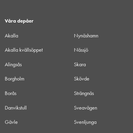
Våra depåer
Akalla
Nynäshamn
Akalla kvällsöppet
Nässjö
Alingsås
Skara
Borgholm
Skövde
Borås
Strängnäs
Danvikstull
Sveavägen
Gävle
Svenljunga