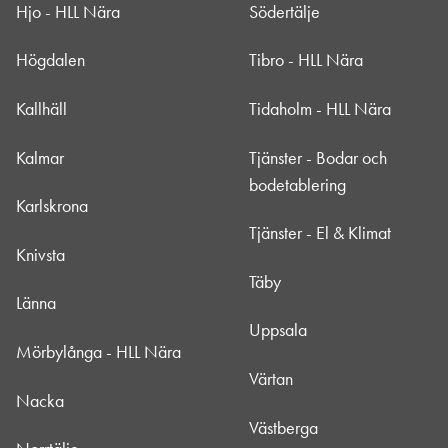
Hjo - HLL Nära
Södertälje
Högdalen
Tibro - HLL Nära
Kallhäll
Tidaholm - HLL Nära
Kalmar
Tjänster - Bodar och
bodetablering
Karlskrona
Tjänster - El & Klimat
Knivsta
Täby
Länna
Uppsala
Mörbylånga - HLL Nära
Värtan
Nacka
Västberga