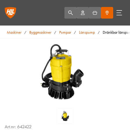
Maskiner
Byggmaskiner
Pumpar
Länspump
Dränkbar länspu
/
/
/
/
Art.nr: 642422