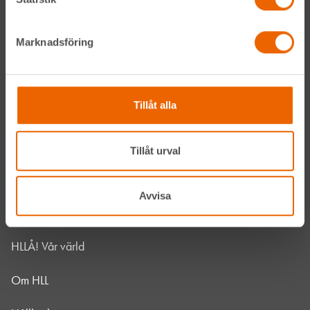
Instagram
Marknadsföring
LinkedIn
Tillåt alla
Navigation
Våra maskiner
Tillåt urval
Våra depåer
Avvisa
Jobba hos oss
HLLÅ! Vår värld
Om HLL