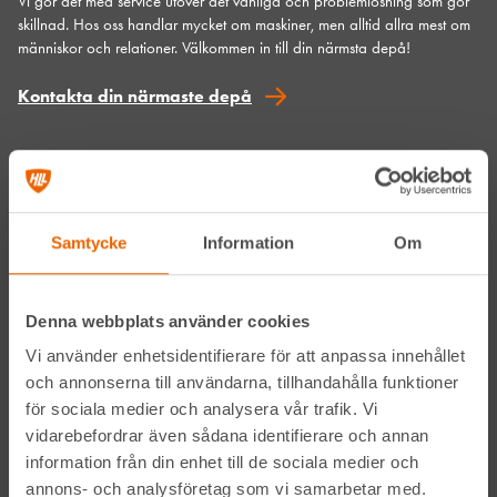
Vi gör det med service utöver det vanliga och problemlösning som gör
skillnad. Hos oss handlar mycket om maskiner, men alltid allra mest om
människor och relationer. Välkommen in till din närmsta depå!
Kontakta din närmaste depå
Prenumerera på vårt nyhetsbrev
Samtycke
Information
Om
Denna webbplats använder cookies
Vi använder enhetsidentifierare för att anpassa innehållet
Genom att anmäla mig till nyhetsbrevet godkänner jag
och annonserna till användarna, tillhandahålla funktioner
Hyreslandslagets
integritetspolicy
.
för sociala medier och analysera vår trafik. Vi
vidarebefordrar även sådana identifierare och annan
information från din enhet till de sociala medier och
Alltid nära
annons- och analysföretag som vi samarbetar med.