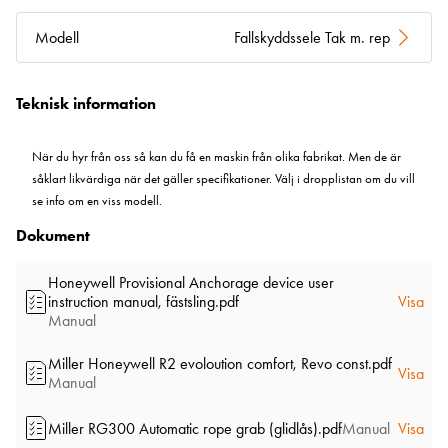
Modell
Fallskyddssele Tak m. rep
Teknisk information
När du hyr från oss så kan du få en maskin från olika fabrikat. Men de är
såklart likvärdiga när det gäller specifikationer. Välj i dropplistan om du vill
se info om en viss modell.
Dokument
Honeywell Provisional Anchorage device user
instruction manual, fästsling.pdf
Visa
Manual
Miller Honeywell R2 evoloution comfort, Revo const.pdf
Visa
Manual
Miller RG300 Automatic rope grab (glidlås).pdf
Manual
Visa