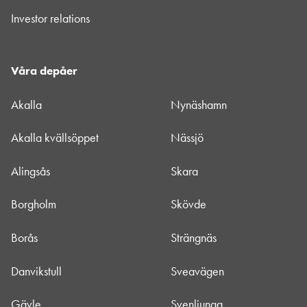
Investor relations
Våra depåer
Akalla
Nynäshamn
Akalla kvällsöppet
Nässjö
Alingsås
Skara
Borgholm
Skövde
Borås
Strängnäs
Danvikstull
Sveavägen
Gävle
Svenljunga