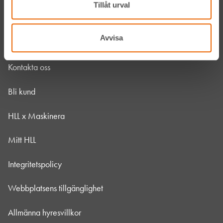
Tillåt urval
Hållbarhet
Avvisa
Vanliga frågor
Kontakta oss
Bli kund
HLL x Maskinera
Mitt HLL
Integritetspolicy
Webbplatsens tillgänglighet
Allmänna hyresvillkor