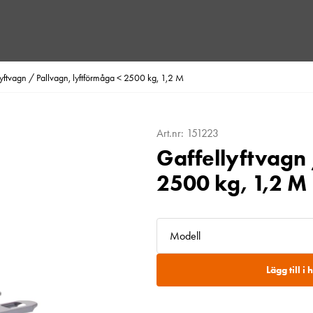
lyftvagn / Pallvagn, lyftförmåga < 2500 kg, 1,2 M
Art.nr: 151223
Gaffellyftvagn 
2500 kg, 1,2 M
Modell
Lägg till i