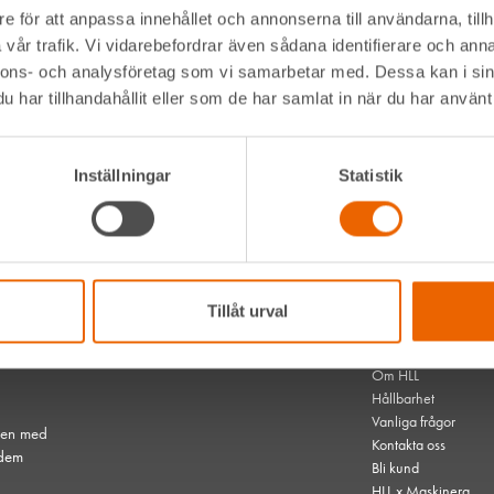
2 300 kg
e för att anpassa innehållet och annonserna till användarna, tillh
vår trafik. Vi vidarebefordrar även sådana identifierare och anna
kvärdiga när det gäller specifikationer.
nnons- och analysföretag som vi samarbetar med. Dessa kan i sin
har tillhandahållit eller som de har samlat in när du har använt 
Inställningar
Statistik
Alltid nära
Navigation
Facebook
Våra maskiner
t kommer
Instagram
Våra depåer
Tillåt urval
LinkedIn
Jobba hos oss
serna där
HLLÅ! Vår värld
Om HLL
Hållbarhet
Vanliga frågor
hen med
Kontakta oss
 dem
Bli kund
HLL x Maskinera