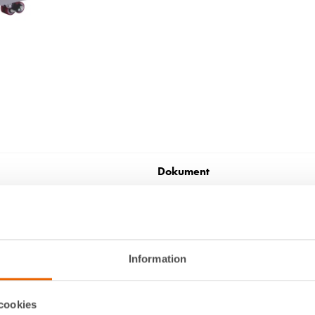
Dokument
66 kg
Inga dokument tillgängliga
540 mm
Filmer
Information
1 150 mm
Inga filmer tillgängliga
205 mm
cookies