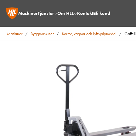
Maskiner
Tjänster
Om HLL
Kontakt
Bli kund
Maskiner
Byggmaskiner
Kärror, vagnar och lyfthjälpmedel
Gaffel
/
/
/