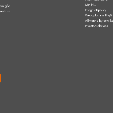
Mitt HLL
som gör
Integritetspolicy
mest om
Webbplatsens tillgä
Allmänna hyresvillk
Investor relations