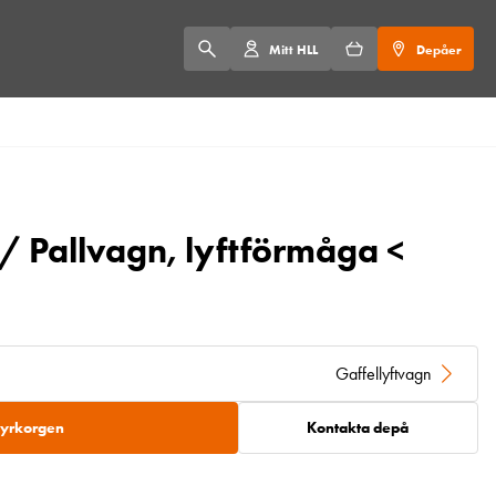
Mitt HLL
Depåer
/ Pallvagn, lyftförmåga <
Gaffellyftvagn
 hyrkorgen
Kontakta depå