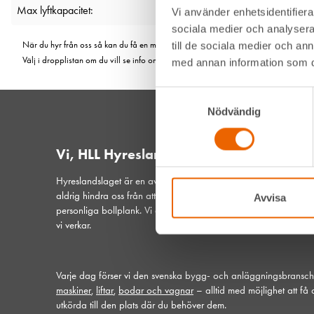
Max lyftkapacitet:
Vi använder enhetsidentifierar
sociala medier och analysera 
När du hyr från oss så kan du få en maskin från olika fabrikat. Men de är såklart li
till de sociala medier och a
Välj i dropplistan om du vill se info om en viss modell.
med annan information som du 
Samtyckesval
Nödvändig
Vi, HLL Hyreslandslaget
Hyreslandslaget är en av Sveriges ledande maskinuthyrare. De
aldrig hindra oss från att vara din lokala samarbetspartner och
Avvisa
personliga bollplank. Vi är ett samspelt lag med hjärtat på plat
vi verkar.
Varje dag förser vi den svenska bygg- och anläggningsbransc
maskiner
,
liftar
,
bodar och vagnar
– alltid med möjlighet att få
utkörda till den plats där du behöver dem.