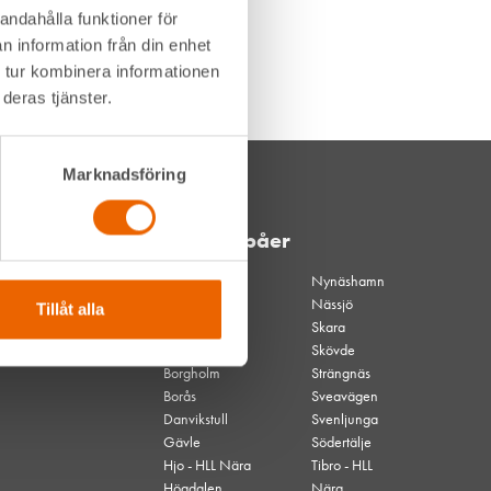
andahålla funktioner för
n information från din enhet
 tur kombinera informationen
deras tjänster.
Marknadsföring
Våra depåer
Akalla
Nynäshamn
Akalla
Nässjö
Tillåt alla
kvällsöppet
Skara
Alingsås
Skövde
Borgholm
Strängnäs
Borås
Sveavägen
Danvikstull
Svenljunga
Gävle
Södertälje
Hjo - HLL Nära
Tibro - HLL
Högdalen
Nära