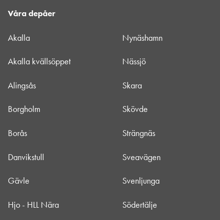
Våra depåer
Akalla
Nynäshamn
Akalla kvällsöppet
Nässjö
Alingsås
Skara
Borgholm
Skövde
Borås
Strängnäs
Danvikstull
Sveavägen
Gävle
Svenljunga
Hjo - HLL Nära
Södertälje