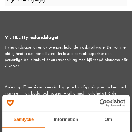
Vi, HLL Hyreslandslaget
Hyreslandslaget är en av Sveriges ledande maskinuthyrare. Det kommer
aldrig hindra oss från att vara din lokala samarbetspartner och
personliga bollplank. Vi är ett samspelt lag med hjärtat på platserna där
vi verkar.
Varje dag förser vi den svenska bygg- och anläggningsbranschen med
maskiner
,
liftar
,
bodar och vagnar
– alltid med möjlighet att få dem
utkörda till den plats där du behöver dem.
Vi gör det med service utöver det vanliga och problemlösning som gör
skillnad. Hos oss handlar mycket om maskiner, men alltid allra mest om
Samtycke
Information
Om
människor och relationer. Välkommen in till din närmsta depå!