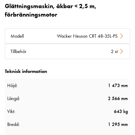
Glättningsmaskin, åkbar < 2,5 m,
förbränningsmotor
Modell
Wacker Neuson CRT 48-35L-PS
Tillbehör
2 st
Teknisk information
Höjd:
1 473 mm
Längd:
2 566 mm
Vikt:
643 kg
Bredd:
1 295 mm