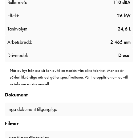
Bullernivå:
110 dBA
Effekt:
26 kW
Tankvolym:
24,6 L
Arbetsbredd:
2 465 mm
Drivmedel:
Diesel
När du hyr från oss så kan du få en maskin från olika fabrikat. Men de är
såklart likvärdiga när det gäller specifikationer. Välj i dropplistan om du vill
se info om en viss modell.
Dokument
Inga dokument tillgängliga
Filmer
Inga filmer tillgängliga