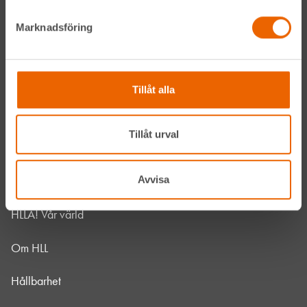
Marknadsföring
LinkedIn
Navigation
Tillåt alla
Våra maskiner
Tillåt urval
Våra depåer
Avvisa
Jobba hos oss
HLLÅ! Vår värld
Om HLL
Hållbarhet