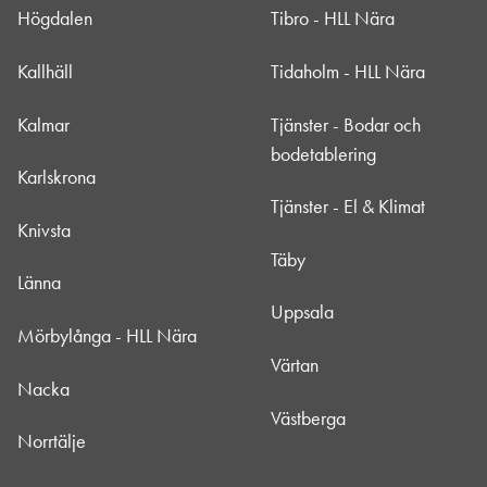
Högdalen
Tibro - HLL Nära
Kallhäll
Tidaholm - HLL Nära
Kalmar
Tjänster - Bodar och
bodetablering
Karlskrona
Tjänster - El & Klimat
Knivsta
Täby
Länna
Uppsala
Mörbylånga - HLL Nära
Värtan
Nacka
Västberga
Norrtälje