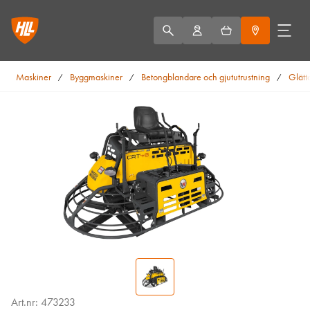
Maskiner
Byggmaskiner
Betongblandare och gjututrustning
Glätt
/
/
/
Art.nr: 473233