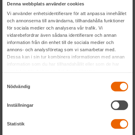
vi verkar.
Denna webbplats använder cookies
Vi använder enhetsidentifierare för att anpassa innehållet
och annonserna till användarna, tillhandahålla funktioner
Varje dag förser vi den svenska bygg- och anläggningsbranschen med
för sociala medier och analysera vår trafik. Vi
maskiner
,
liftar
,
bodar och vagnar
– alltid med möjlighet att få dem
vidarebefordrar även sådana identifierare och annan
utkörda till den plats där du behöver dem.
information från din enhet till de sociala medier och
Vi gör det med service utöver det vanliga och problemlösning som gör
annons- och analysföretag som vi samarbetar med.
skillnad. Hos oss handlar mycket om maskiner, men alltid allra mest om
Dessa kan i sin tur kombinera informationen med annan
människor och relationer. Välkommen in till din närmsta depå!
information som du har tillhandahållit eller som de har
samlat in när du har använt deras tjänster.
Kontakta din närmaste depå
Samtyckesval
Nödvändig
Alltid nära
Inställningar
Facebook
Instagram
Statistik