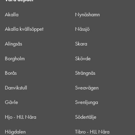
Akalla
Nynäshamn
Akalla kvällsöppet
Nässjö
Alingsås
Skara
Borgholm
Skövde
Borås
Strängnäs
Danvikstull
Sveavägen
Gävle
Svenljunga
Hjo - HLL Nära
Södertälje
Högdalen
Tibro - HLL Nära