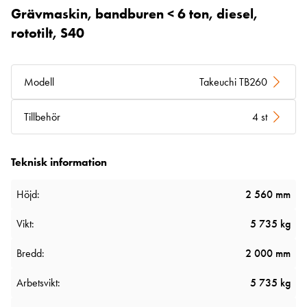
Grävmaskin, bandburen < 6 ton, diesel,
rototilt, S40
Modell
Takeuchi TB260
Tillbehör
4 st
Teknisk information
Höjd:
2 560 mm
Vikt:
5 735 kg
Bredd:
2 000 mm
Arbetsvikt:
5 735 kg