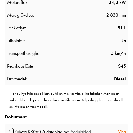
Motoreffekt:
34,3 kW
Max grävdjup:
2 830 mm
Tankvolym:
81 L
Tiltrotator:
Ja
Transporthastighet:
5 km/h
Redskapsfäste:
S45
Drivmedel:
Diesel
När du hyr från oss så kan du få en maskin från olika fabrikat. Men de är
såklart likvärdiga när det gäller specifikationer. Välj i dropplistan om du vill
se info om en viss modell.
Dokument
Kubota KX060-5 datablad.pdf
Produktblad
Visa