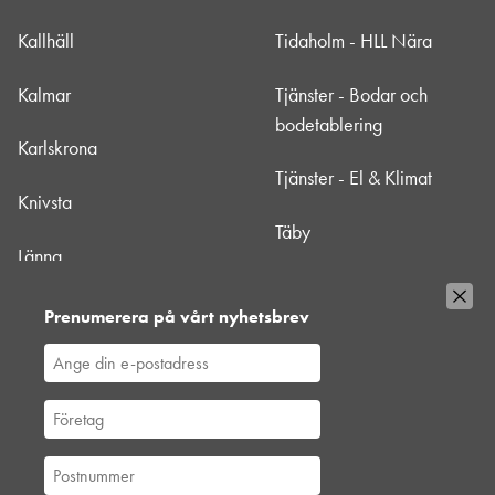
Kallhäll
Tidaholm - HLL Nära
Kalmar
Tjänster - Bodar och
bodetablering
Karlskrona
Tjänster - El & Klimat
Knivsta
Täby
Länna
Uppsala
Mörbylånga - HLL Nära
Prenumerera på vårt nyhetsbrev
Värtan
Nacka
Västberga
Norrtälje