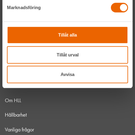
LinkedIn
Marknadsföring
Navigation
Tillåt alla
Våra maskiner
Tillåt urval
Våra depåer
Jobba hos oss
Avvisa
HLLÅ! Vår värld
Om HLL
Hållbarhet
Vanliga frågor