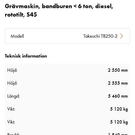
Grävmaskin, bandburen < 6 ton, diesel,
rototilt, S45
Modell
Takeuchi TB250-2
Teknisk information
Höjd:
2 550 mm
Höjd:
2 555 mm
Längd:
5 460 mm
Vikt:
5 120 kg
Vikt:
5 120 kg
Bredd:
1 840 mm