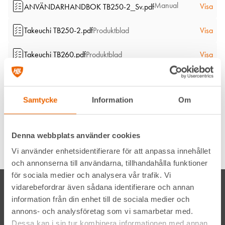
Manual
Visa
ANVÄNDARHANDBOK TB250-2_Sv.pdf
Takeuchi TB250-2.pdf
Produktblad
Visa
Takeuchi TB260.pdf
Produktblad
Visa
Takeuchi TB250-2.pdf
Produktblad
Visa
Samtycke
Information
Om
Takeuchi TB260.pdf
Produktblad
Visa
Filmer
Denna webbplats använder cookies
Inga filmer tillgängliga
Vi använder enhetsidentifierare för att anpassa innehållet
och annonserna till användarna, tillhandahålla funktioner
för sociala medier och analysera vår trafik. Vi
vidarebefordrar även sådana identifierare och annan
information från din enhet till de sociala medier och
annons- och analysföretag som vi samarbetar med.
Vi, HLL Hyreslandslaget
Dessa kan i sin tur kombinera informationen med annan