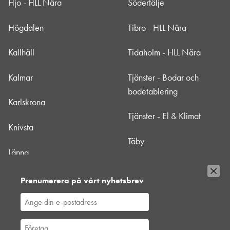
Hjo - HLL Nära
Södertälje
Högdalen
Tibro - HLL Nära
Kallhäll
Tidaholm - HLL Nära
Kalmar
Tjänster - Bodar och
bodetablering
Karlskrona
Tjänster - El & Klimat
Knivsta
Täby
Länna
Uppsala
Mörbylånga - HLL Nära
Prenumerera på vårt nyhetsbrev
Värtan
Nacka
Västberga
Norrtälje