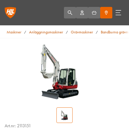
Maskiner
Anläggningsmaskiner
Grävmaskiner
Bandburna grävm
/
/
/
Art.nr: 2113151