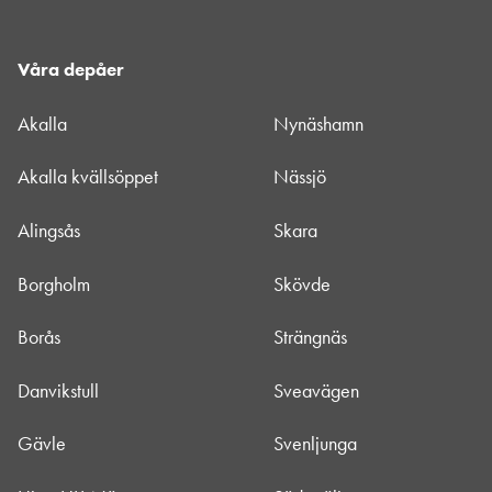
Våra depåer
Akalla
Nynäshamn
Akalla kvällsöppet
Nässjö
Alingsås
Skara
Borgholm
Skövde
Borås
Strängnäs
Danvikstull
Sveavägen
Gävle
Svenljunga