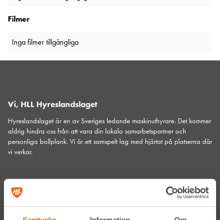
Filmer
Inga filmer tillgängliga
Vi, HLL Hyreslandslaget
Hyreslandslaget är en av Sveriges ledande maskinuthyrare. Det kommer
aldrig hindra oss från att vara din lokala samarbetspartner och
personliga bollplank. Vi är ett samspelt lag med hjärtat på platserna där
vi verkar.
Varje dag förser vi den svenska bygg- och anläggningsbranschen med
maskiner
,
liftar
,
bodar och vagnar
– alltid med möjlighet att få dem
utkörda till den plats där du behöver dem.
Samtycke
Information
Om