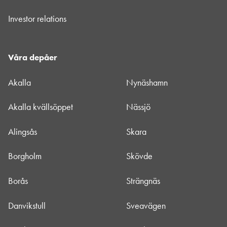
Investor relations
Våra depåer
Akalla
Nynäshamn
Akalla kvällsöppet
Nässjö
Alingsås
Skara
Borgholm
Skövde
Borås
Strängnäs
Danvikstull
Sveavägen