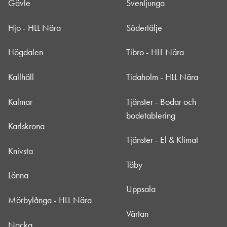
Gävle
Svenljunga
Hjo - HLL Nära
Södertälje
Högdalen
Tibro - HLL Nära
Kallhäll
Tidaholm - HLL Nära
Kalmar
Tjänster - Bodar och
bodetablering
Karlskrona
Tjänster - El & Klimat
Knivsta
Täby
Länna
Uppsala
Mörbylånga - HLL Nära
Värtan
Nacka