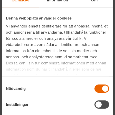
Vi gör det med service utöver det vanliga och problemlösning som gör
skillnad. Hos oss handlar mycket om maskiner, men alltid allra mest om
människor och relationer. Välkommen in till din närmsta depå!
Denna webbplats använder cookies
Kontakta din närmaste depå
Vi använder enhetsidentifierare för att anpassa innehållet
och annonserna till användarna, tillhandahålla funktioner
för sociala medier och analysera vår trafik. Vi
Prenumerera på vårt nyhetsbrev
vidarebefordrar även sådana identifierare och annan
information från din enhet till de sociala medier och
annons- och analysföretag som vi samarbetar med.
Dessa kan i sin tur kombinera informationen med annan
information som du har tillhandahållit eller som de har
samlat in när du har använt deras tjänster.
Samtyckesval
Genom att anmäla mig till nyhetsbrevet godkänner jag
Nödvändig
Hyreslandslagets
integritetspolicy
.
Inställningar
Alltid nära