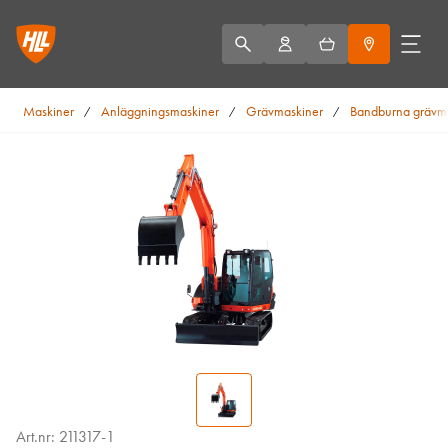
Maskiner
Anläggningsmaskiner
Grävmaskiner
Bandburna grävm
/
/
/
Art.nr: 211317-1