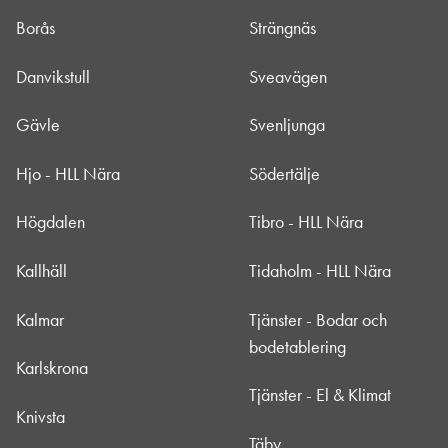
Borås
Strängnäs
Danvikstull
Sveavägen
Gävle
Svenljunga
Hjo - HLL Nära
Södertälje
Högdalen
Tibro - HLL Nära
Kallhäll
Tidaholm - HLL Nära
Kalmar
Tjänster - Bodar och
bodetablering
Karlskrona
Tjänster - El & Klimat
Knivsta
Täby