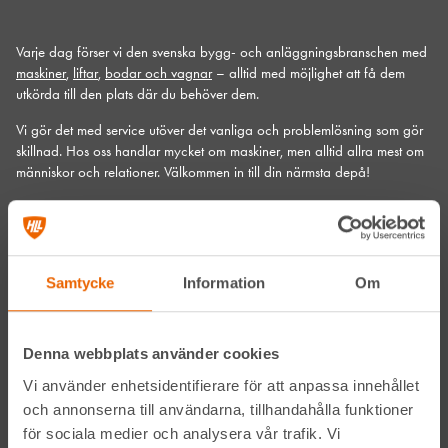
Varje dag förser vi den svenska bygg- och anläggningsbranschen med
maskiner
,
liftar
,
bodar och vagnar
– alltid med möjlighet att få dem
utkörda till den plats där du behöver dem.
Vi gör det med service utöver det vanliga och problemlösning som gör
skillnad. Hos oss handlar mycket om maskiner, men alltid allra mest om
människor och relationer. Välkommen in till din närmsta depå!
Kontakta din närmaste depå
Prenumerera på vårt nyhetsbrev
Samtycke
Information
Om
Denna webbplats använder cookies
Vi använder enhetsidentifierare för att anpassa innehållet
och annonserna till användarna, tillhandahålla funktioner
för sociala medier och analysera vår trafik. Vi