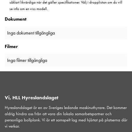
såklart likvärdiga när det gäller specifikationer. Välj i dropplistan om du vill
se info om en viss modell.
Dokument
Inga dokument tillgängliga
Filmer
Inga filmer tillgängliga
Vi, HLL Hyreslandslaget
Hyreslandslaget är en av Sveriges ledande maskinuthyrare. Det kommer
aldrig hindra oss från att vara din lokala samarbetspartner och
personliga bollplank. Vi är ett samspelt lag med hjärtat på platserna där
vi verkar.