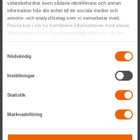
vidarebefordrar även sådana identifierare och annan
Genom att anmäla mig till nyhetsbrevet godkänner jag
information från din enhet till de sociala medier och
Hyreslandslagets
integritetspolicy
.
annons- och analysföretag som vi samarbetar med.
Dessa kan i sin tur kombinera informationen med annan
Alltid nära
information som du har tillhandahållit eller som de har
samlat in när du har använt deras tjänster.
Facebook
Samtyckesval
Nödvändig
Instagram
Inställningar
LinkedIn
Statistik
Navigation
Marknadsföring
Våra maskiner
Våra depåer