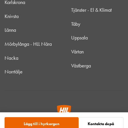
Karlskrona
Tjänster - El & Klimat
Knivsta
Täby
Länna
Uppsala
Mörbylånga - HLL Nära
Värtan
Nacka
Västberga
Norrtälje
Lägg till i hyrkorgen
Kontakta depå