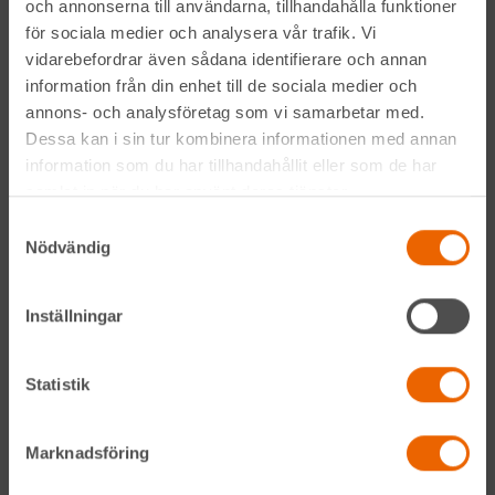
och annonserna till användarna, tillhandahålla funktioner
för sociala medier och analysera vår trafik. Vi
vidarebefordrar även sådana identifierare och annan
information från din enhet till de sociala medier och
annons- och analysföretag som vi samarbetar med.
Genom att anmäla mig till nyhetsbrevet godkänner jag
Hyreslandslagets
integritetspolicy
.
Dessa kan i sin tur kombinera informationen med annan
information som du har tillhandahållit eller som de har
samlat in när du har använt deras tjänster.
Alltid nära
Samtyckesval
Nödvändig
Facebook
Instagram
Inställningar
LinkedIn
Statistik
Navigation
Marknadsföring