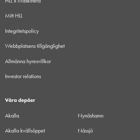
HLL x Maskinera
Mitt HLL
Integritetspolicy
Webbplatsens tillgänglighet
Allmänna hyresvillkor
Investor relations
Våra depåer
Akalla
Nynäshamn
Akalla kvällsöppet
Nässjö