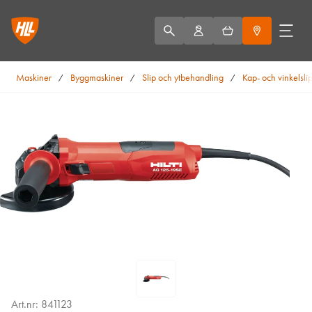
Maskiner
Byggmaskiner
Slip och ytbehandling
Kap- och vinkelsli
/
/
/
Art.nr: 841123