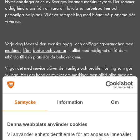
Hyreslandslaget är en av Sveriges ledande maskinuthyrare. Det kommer
aldrig hindra oss från att vara din lokala samarbetspartner och
personliga bollplank. Vi är ett samspelt lag med hjärtat på platserna där
vi verkar.
Varje dag förser vi den svenska bygg- och anläggningsbranschen med
maskiner
,
liftar
,
bodar och vagnar
– alltid med möjlighet att få dem
utkörda till den plats där du behöver dem.
Vi gör det med service utöver det vanliga och problemlösning som gör
skillnad. Hos oss handlar mycket om maskiner, men alltid allra mest om
människor och relationer. Välkommen in till din närmsta depå!
Kontakta din närmaste depå
Samtycke
Information
Om
Prenumerera på vårt nyhetsbrev
Denna webbplats använder cookies
Vi använder enhetsidentifierare för att anpassa innehållet