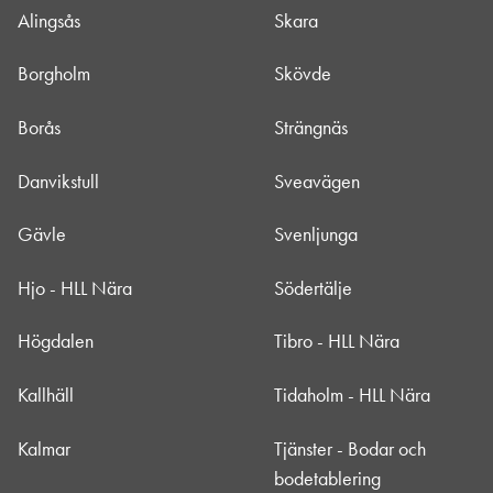
Alingsås
Skara
Borgholm
Skövde
Borås
Strängnäs
Danvikstull
Sveavägen
Gävle
Svenljunga
Hjo - HLL Nära
Södertälje
Högdalen
Tibro - HLL Nära
Kallhäll
Tidaholm - HLL Nära
Kalmar
Tjänster - Bodar och
bodetablering