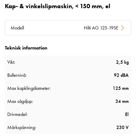
Kap- & vinkelslipmaskin, < 150 mm, el
Modell
Hilti AG 125-19SE
Teknisk information
Vikt:
2,5 kg
Bullernivå:
92 dBA
Max kapklingdiameter:
125 mm
Max sågdjup:
34 mm
Drivmedel:
El
Märkspänning:
230 V