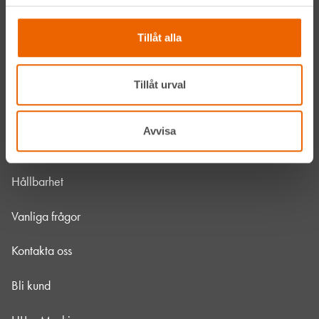
Våra maskiner
Tillåt alla
Våra depåer
Jobba hos oss
Tillåt urval
HLLÅ! Vår värld
Avvisa
Om HLL
Hållbarhet
Vanliga frågor
Kontakta oss
Bli kund