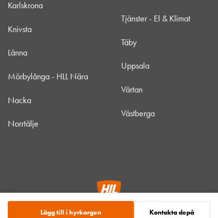
Karlskrona
Tjänster - El & Klimat
Knivsta
Täby
Länna
Uppsala
Mörbylånga - HLL Nära
Värtan
Nacka
Västberga
Norrtälje
Lägg till i hyrkorgen
Kontakta depå