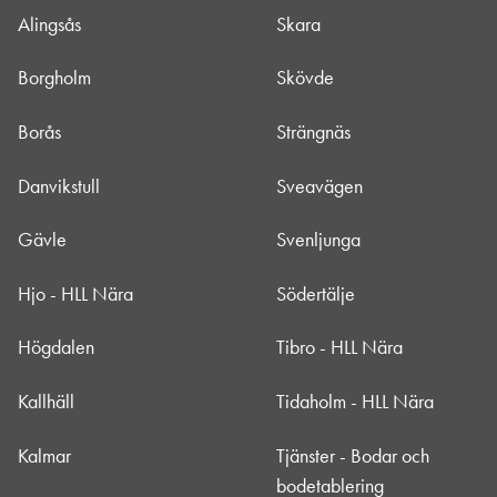
Alingsås
Skara
Borgholm
Skövde
Borås
Strängnäs
Danvikstull
Sveavägen
Gävle
Svenljunga
Hjo - HLL Nära
Södertälje
Högdalen
Tibro - HLL Nära
Kallhäll
Tidaholm - HLL Nära
Kalmar
Tjänster - Bodar och
bodetablering