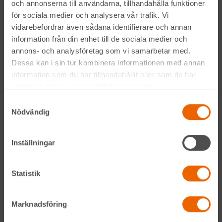
och annonserna till användarna, tillhandahålla funktioner
för sociala medier och analysera vår trafik. Vi
vidarebefordrar även sådana identifierare och annan
information från din enhet till de sociala medier och
annons- och analysföretag som vi samarbetar med.
Genom att anmäla mig till nyhetsbrevet godkänner jag
Dessa kan i sin tur kombinera informationen med annan
Hyreslandslagets
integritetspolicy
.
information som du har tillhandahållit eller som de har
samlat in när du har använt deras tjänster.
Alltid nära
Samtyckesval
Nödvändig
Facebook
Instagram
Inställningar
LinkedIn
Statistik
Marknadsföring
Navigation