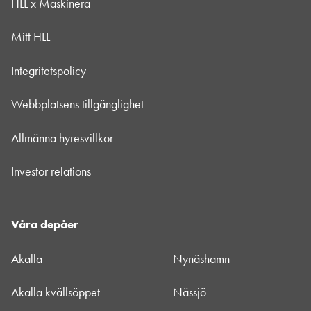
HLL x Maskinera
Mitt HLL
Integritetspolicy
Webbplatsens tillgänglighet
Allmänna hyresvillkor
Investor relations
Våra depåer
Akalla
Nynäshamn
Akalla kvällsöppet
Nässjö