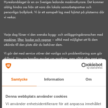
Hyreslandslaget är en av Sveriges ledande maskinuthyrare. Det kommer
aldrig hindra oss från att vara din lokala samarbetspartner och
personliga bollplank. Vi är ett samspelt lag med hjärtat på platserna där
vi verkar.
Varje dag förser vi den svenska bygg- och anläggningsbranschen med
maskiner
,
liftar
,
bodar och vagnar
– alltid med möjlighet att få dem
utkörda till den plats där du behöver dem.
Vi gör det med service utöver det vanliga och problemlösning som gör
skillnad. Hos oss handlar mycket om maskiner, men alltid allra mest om
människor och relationer. Välkommen in till din närmsta depå!
Kontakta din närmaste depå
Samtycke
Information
Om
Prenumerera på vårt nyhetsbrev
Denna webbplats använder cookies
Vi använder enhetsidentifierare för att anpassa innehållet